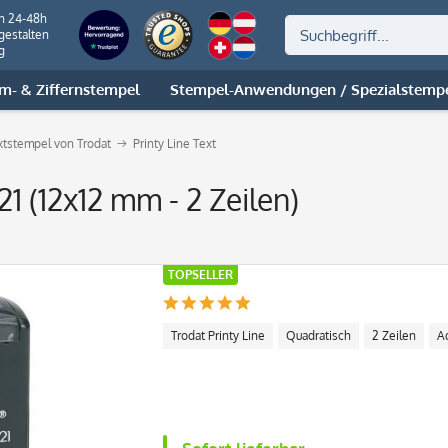
on 24-48h
gestalten
g
m- & Ziffernstempel
Stempel-Anwendungen / Spezialstemp
extstempel von Trodat
Printy Line Text
21 (12x12 mm - 2 Zeilen)
TOPSELLER
Trodat Printy Line
Quadratisch
2 Zeilen
A