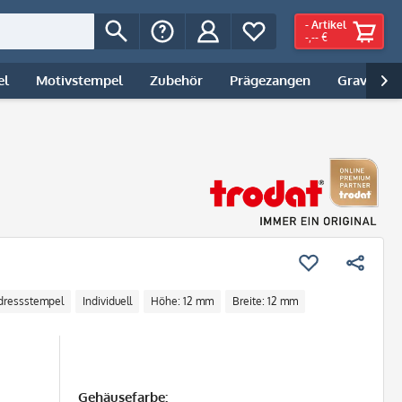
-
Artikel
-,-- €
el
Motivstempel
Zubehör
Prägezangen
Gravur | 

dressstempel
Individuell
Höhe: 12 mm
Breite: 12 mm
Gehäusefarbe: