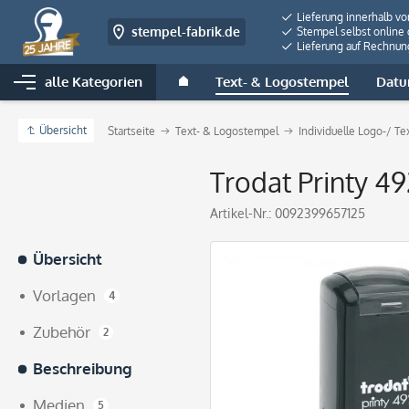
Lieferung innerhalb v
stempel-fabrik.de
Stempel selbst online 
Lieferung auf Rechnun
alle Kategorien
Text- & Logostempel
Datu
Übersicht
Startseite
Text- & Logostempel
Individuelle Logo-/ T
Trodat Printy 49
Artikel-Nr.:
0092399657125
Übersicht
Vorlagen
4
Zubehör
2
Beschreibung
Medien
5