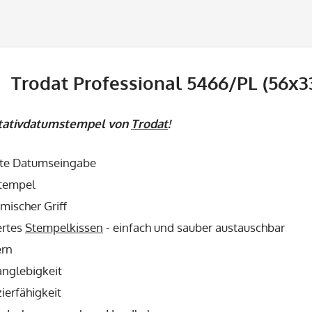
Trodat Professional 5466/PL (56x3
Stativdatumstempel von
Trodat
!
te Datumseingabe
stempel
mischer Griff
ertes
Stempelkissen
- einfach und sauber austauschbar
ern
anglebigkeit
ierfähigkeit