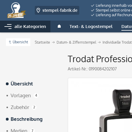
Lieferung innerhalb v
stempel-fabrik.de
Stempel selbst online 
Lieferung auf Rechnun
alle Kategorien
Text- & Logostempel
Datu
Übersicht
Startseite
Datum- & Ziffernstempel
Individuelle Trod
Trodat Professi
Artikel-Nr.:
0190084202107
Übersicht
Vorlagen
4
Zubehör
2
Beschreibung
Medien
7