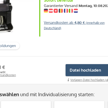
Sofort lieferbar
Garantierter Versand
Montag, 10.08.20
Versandkosten ab
4,80 €
(innerhalb von
Deutschland)
bildungen
1 €
Datei hochladen
MwSt.
ersandkosten
Vorlagen-Datei hochladen (a
uswählen
und mit Individualisierung starten: