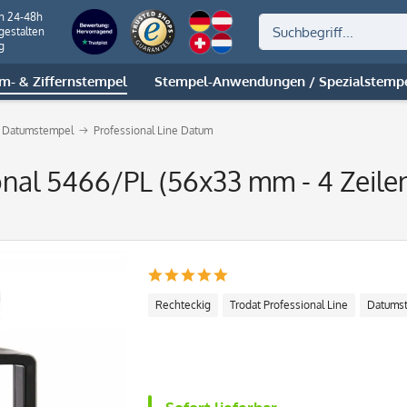
on 24-48h
gestalten
g
m- & Ziffernstempel
Stempel-Anwendungen / Spezialstemp
at Datumstempel
Professional Line Datum
onal 5466/PL (56x33 mm - 4 Zeile
Rechteckig
Trodat Professional Line
Datums