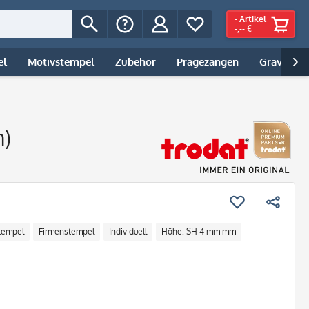
-
Artikel
-,-- €
el
Motivstempel
Zubehör
Prägezangen
Gravur | 

n)
tempel
Firmenstempel
Individuell
Höhe: SH 4 mm mm