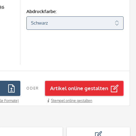
26
Abdruckfarbe:
Artikel online gestalten
ODER
lle Formate)
Stempel online gestalten