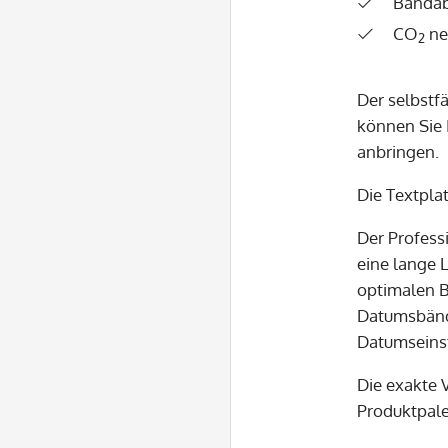
Bandab
CO
ne
2
Der selbstf
können Sie 
anbringen.
Die Textpla
Der Professi
eine lange 
optimalen B
Datumsbände
Datumseinst
Die exakte 
Produktpale