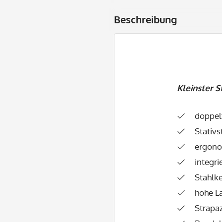
Beschreibung
Kleinster 
doppel
Stativ
ergono
integri
Stahlk
hohe L
Strapaz