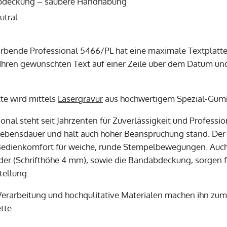
deckung – saubere Handhabung
utral
ärbende Professional 5466/PL hat eine maximale Textplat
Ihren gewünschten Text auf einer Zeile über dem Datum und
tte wird mittels
Lasergravur
aus hochwertigem Spezial-Gumm
onal steht seit Jahrzenten für Zuverlässigkeit und Professio
Lebensdauer und hält auch hoher Beanspruchung stand. Der
edienkomfort für weiche, runde Stempelbewegungen. Auch
r (Schrifthöhe 4 mm), sowie die Bandabdeckung, sorgen 
ellung.
Verarbeitung und hochqulitative Materialen machen ihn z
tte.