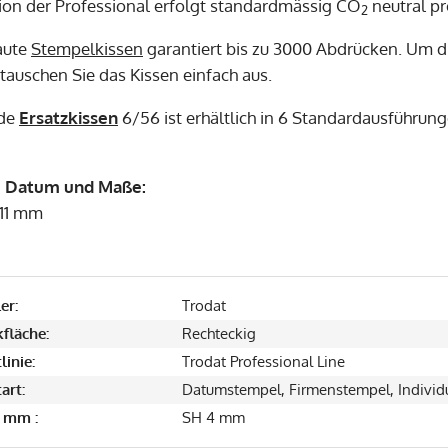
ion der Professional erfolgt standardmässig CO
neutral pr
2
aute
Stempelkissen
garantiert bis zu 3000 Abdrücken. Um d
tauschen Sie das Kissen einfach aus.
nde
Ersatzkissen
6/56 ist erhältlich in 6 Standardausführunge
g Datum und Maße:
0x11 mm
er:
Trodat
fläche:
Rechteckig
linie:
Trodat Professional Line
art:
Datumstempel, Firmenstempel, Individu
 mm :
SH 4 mm