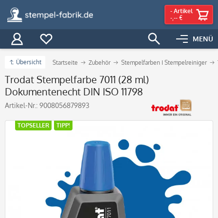
-
Artikel
-,-- €
MENÜ
Übersicht
Startseite
Zubehör
Stempelfarben I Stempelreiniger
Trodat Stempelfarbe 7011 (28 ml)
Dokumentenecht DIN ISO 11798
Artikel-Nr.:
9008056879893
TOPSELLER
TIPP!