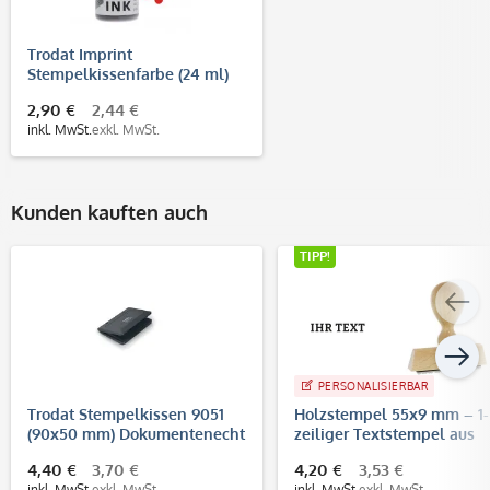
Trodat Imprint
Stempelkissenfarbe (24 ml)
2,90 €
2,44 €
inkl. MwSt.
exkl. MwSt.
Kunden kauften auch
TIPP!
PERSONALISIERBAR
Trodat Stempelkissen 9051
Holzstempel 55x9 mm – 1-
(90x50 mm) Dokumentenecht
zeiliger Textstempel aus
(DIN ISO 11798)
Buchenholz
4,40 €
3,70 €
4,20 €
3,53 €
inkl. MwSt.
exkl. MwSt.
inkl. MwSt.
exkl. MwSt.