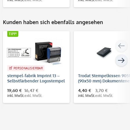
Kunden haben sich ebenfalls angesehen
TIPP!
PERSONALISIERBAR
stempel-fabrik Imprint 13 –
Trodat Stempelkissen 905
Selbstfärbender Logostempel
(90x50 mm) Dokumentene
58x22 mm, bis 6 Zeilen
(DIN ISO 11798)
19,60 €
16,47 €
4,40 €
3,70 €
inkl. MwSt.
exkl. MwSt.
inkl. MwSt.
exkl. MwSt.