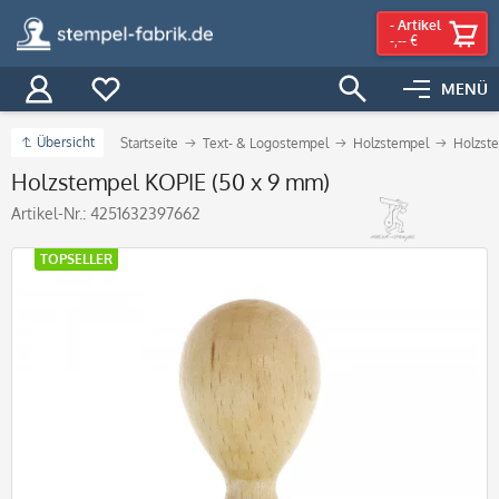
-
Artikel
-,-- €
MENÜ
Übersicht
Startseite
Text- & Logostempel
Holzstempel
Holzste
Holzstempel KOPIE (50 x 9 mm)
Artikel-Nr.:
4251632397662
TOPSELLER