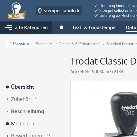
Lieferung innerhalb v
stempel-fabrik.de
Stempel selbst online 
Lieferung auf Rechnun
alle Kategorien
Text- & Logostempel
Datu
Übersicht
Startseite
Datum- & Ziffernstempel
Standard Datumst
Trodat Classic 
Artikel-Nr.:
9008056779384
Übersicht
Zubehör
5
Beschreibung
Medien
3
Bewertungen
43