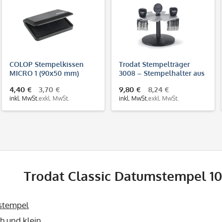
COLOP Stempelkissen
Trodat Stempelträger
MICRO 1 (90x50 mm)
3008 – Stempelhalter aus
Kunststoff für 8
4,40 €
3,70 €
9,80 €
8,24 €
Handstempel
inkl. MwSt.
exkl. MwSt.
inkl. MwSt.
exkl. MwSt.
Trodat Classic Datumstempel 1
stempel
h und klein