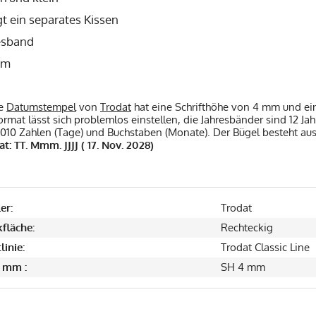
t ein separates Kissen
resband
mm
he
Datumstempel
von
Trodat
hat eine Schrifthöhe von 4 mm und ei
mat lässt sich problemlos einstellen, die Jahresbänder sind 12 Ja
010 Zahlen (Tage) und Buchstaben (Monate). Der Bügel besteht aus
: TT. Mmm. JJJJ ( 17. Nov. 2028)
er:
Trodat
fläche:
Rechteckig
linie:
Trodat Classic Line
 mm :
SH 4 mm