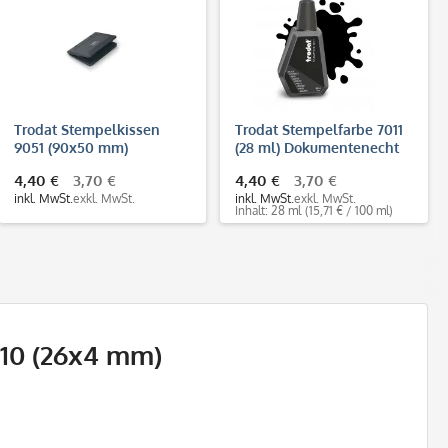
Trodat Stempelkissen
Trodat Stempelfarbe 7011
9051 (90x50 mm)
(28 ml) Dokumentenecht
Dokumentenecht (DIN ISO
DIN ISO 11798
4,40 €
3,70 €
4,40 €
3,70 €
11798)
inkl. MwSt.
exkl. MwSt.
inkl. MwSt.
exkl. MwSt.
Inhalt: 28 ml
(15,71 € / 100 ml)
010 (26x4 mm)