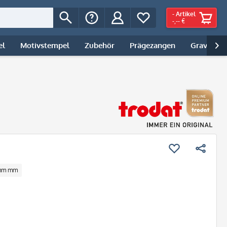
-
Artikel
-,-- €
el
Motivstempel
Zubehör
Prägezangen
Gravur | 

 mm mm