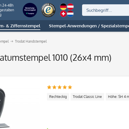
on 24-48h
gestalten
g
m- & Ziffernstempel
Stempel-Anwendungen / Spezialstemp
empel
Trodat Handstempel
Datumstempel 1010 (26x4 mm)
Rechteckig
Trodat Classic Line
Höhe: SH 4