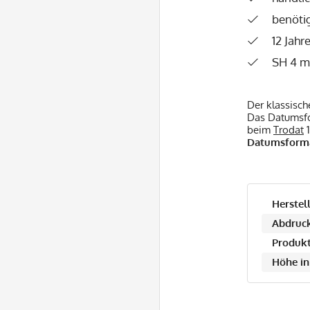
benötig
12 Jah
SH 4 
Der klassisc
Das Datumsfor
beim
Trodat
1
Datumsformat
Herstell
Abdruck
Produkt
Höhe in