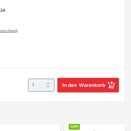
026
eutschland)
In den
Warenkorb
TIPP!