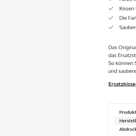
Kissen 
Die Far
Sauber
Das Origina
das Ersatzs
So können S
und saubere
Ersatzkisse
Produkt
Herstell
Abdruck