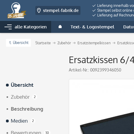
Lieferung innerhalb v
stempel-fabrik.de
Stempel selbst online 
Lieferung auf Rechnun
alle Kategorien
Text- & Logostempel
Datu
Übersicht
Startseite
Zubehör
Ersatzstempelkissen
Ersatzkiss
Ersatzkissen 6/4
Artikel-Nr.:
0092399346050
Übersicht
Zubehör
2
Beschreibung
Medien
2
Bewertungen
10