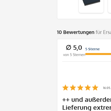
10 Bewertungen
für Ers
∅ 5,0
5 Sterne
von 5 Sternen
16.05
++ und außerde
Lieferung extre