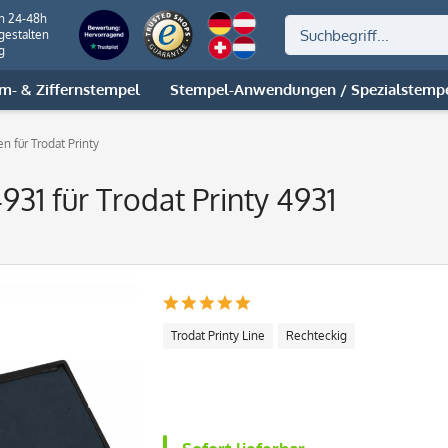
on 24-48h
gestalten
g
m- & Ziffernstempel
Stempel-Anwendungen / Spezialstemp
en für Trodat Printy
931 für Trodat Printy 4931
Trodat Printy Line
Rechteckig