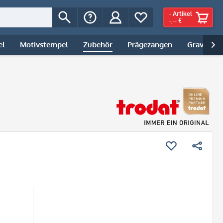
-
Artikel
-,-- €
el
Motivstempel
Zubehör
Prägezangen
Gravur | 
