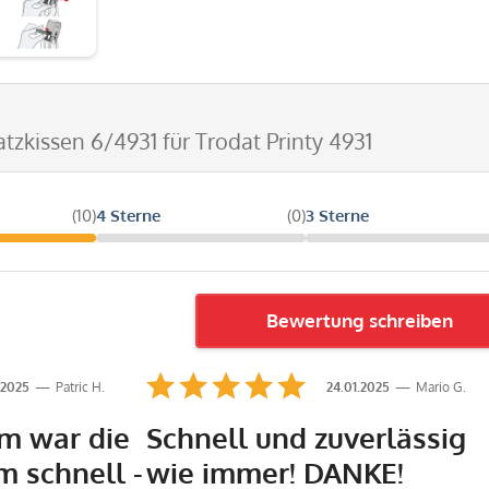
atzkissen 6/4931 für Trodat Printy 4931
(10)
4 Sterne
(0)
3 Sterne
Bewertung schreiben
.2025
Patric H.
24.01.2025
Mario G.
m war die
Schnell und zuverlässig
m schnell -
wie immer! DANKE!