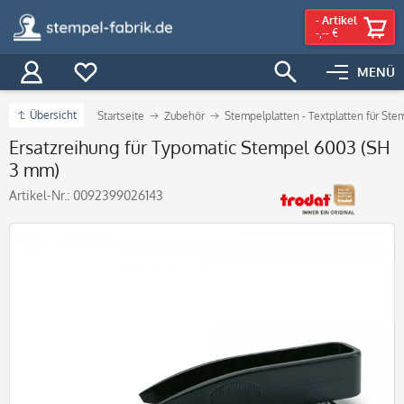
-
Artikel
-,-- €
MENÜ
Übersicht
Startseite
Zubehör
Stempelplatten - Textplatten für Ste
Ersatzreihung für Typomatic Stempel 6003 (SH
3 mm)
Artikel-Nr.:
0092399026143