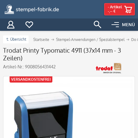
-
Artikel
-,-- €
MENÜ
Übersicht
Startseite
Stempel-Anwendungen / Spezialstempel
Do i
Trodat Printy Typomatic 4911 (37x14 mm - 3
Zeilen)
Artikel-Nr.:
9008056431442
VERSANDKOSTENFREI