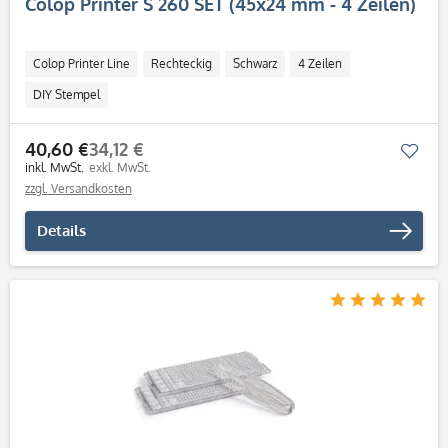
Colop Printer S 260 SET (45x24 mm - 4 Zeilen)
Colop Printer Line
Rechteckig
Schwarz
4 Zeilen
DIY Stempel
40,60 €
34,12 €
Mer
inkl. MwSt.
exkl. MwSt.
zzgl. Versandkosten
Details