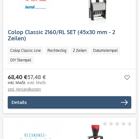
Colop Classic 2160/RL SET (45x30 mm - 2
Zeilen)
Colop Classic Line
Rechteckig
2 Zeilen
Datumstempel
DIY Stempel
68,40 €
57,48 €
Mer
inkl. MwSt.
exkl. MwSt.
zzgl. Versandkosten
Details