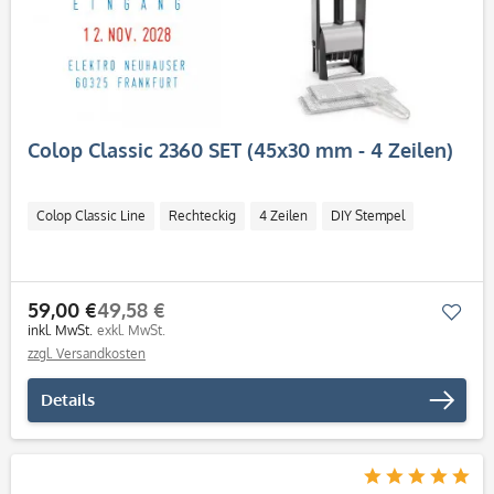
Colop Classic 2360 SET (45x30 mm - 4 Zeilen)
Colop Classic Line
Rechteckig
4 Zeilen
DIY Stempel
59,00 €
49,58 €
Mer
inkl. MwSt.
exkl. MwSt.
zzgl. Versandkosten
Details