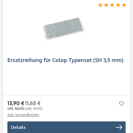
Ersatzreihung für Colop Typenset (SH 3,5 mm)
13,90 €
11,68 €
Mer
inkl. MwSt.
exkl. MwSt.
zzgl. Versandkosten
Details