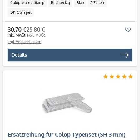
Colop Mouse Stamp
Rechteckig
Blau
5 Zeilen
DIY Stempel
30,70 €
25,80 €
Mer
inkl. MwSt.
exkl. MwSt.
zzgl. Versandkosten
Details
Ersatzreihung für Colop Typenset (SH 3 mm)