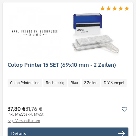
Colop Printer 15 SET (69x10 mm - 2 Zeilen)
Colop Printer Line
Rechteckig
Blau
2 Zeilen
DIY Stempel
37,80 €
31,76 €
Mer
inkl. MwSt.
exkl. MwSt.
zzgl. Versandkosten
Details