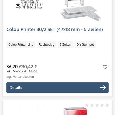
Colop Printer 30/2 SET (47x18 mm - 5 Zeilen)
Colop Printer Line
Rechteckig
5 Zeilen
DIY Stempel
36,20 €
30,42 €
Mer
inkl. MwSt.
exkl. MwSt.
zzgl. Versandkosten
Details