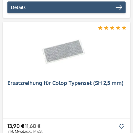
Details
Ersatzreihung für Colop Typenset (SH 2,5 mm)
13,90 €
11,68 €
Mer
inkl. MwSt.
exkl. MwSt.