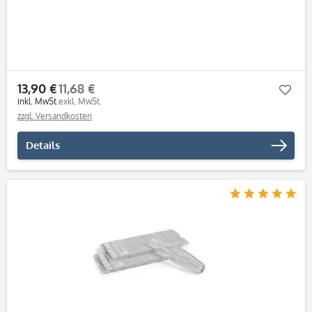
13,90 €
11,68 €
Mer
inkl. MwSt.
exkl. MwSt.
zzgl. Versandkosten
Details