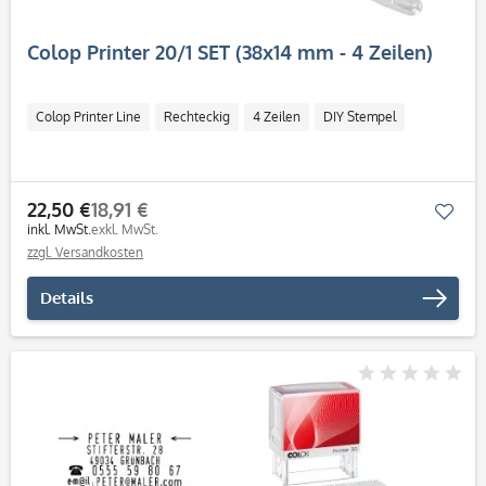
Colop Printer 20/1 SET (38x14 mm - 4 Zeilen)
Colop Printer Line
Rechteckig
4 Zeilen
DIY Stempel
22,50 €
18,91 €
Mer
inkl. MwSt.
exkl. MwSt.
zzgl. Versandkosten
Details