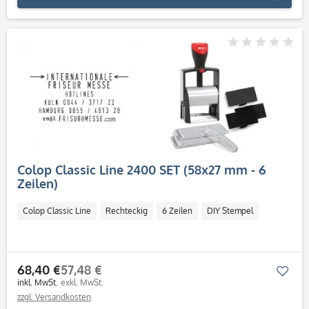
Colop Classic Line 2400 SET (58x27 mm - 6
Zeilen)
Colop Classic Line
Rechteckig
6 Zeilen
DIY Stempel
68,40 €
57,48 €
Mer
inkl. MwSt.
exkl. MwSt.
zzgl. Versandkosten