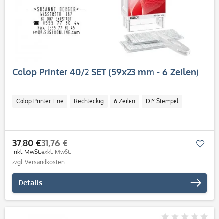
Colop Printer 40/2 SET (59x23 mm - 6 Zeilen)
Colop Printer Line
Rechteckig
6 Zeilen
DIY Stempel
37,80 €
31,76 €
Mer
inkl. MwSt.
exkl. MwSt.
zzgl. Versandkosten
Details