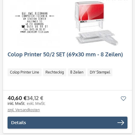
Colop Printer 50/2 SET (69x30 mm - 8 Zeilen)
Colop Printer Line
Rechteckig
8 Zeilen
DIY Stempel
40,60 €
34,12 €
Mer
inkl. MwSt.
exkl. MwSt.
zzgl. Versandkosten
Details