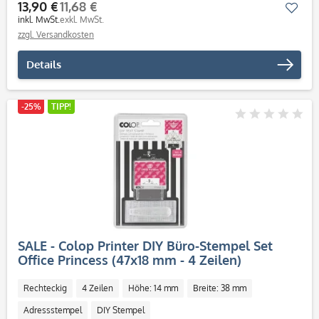
13,90 €
11,68 €
Mer
inkl. MwSt.
exkl. MwSt.
zzgl. Versandkosten
Details
-25%
TIPP!
SALE - Colop Printer DIY Büro-Stempel Set
Office Princess (47x18 mm - 4 Zeilen)
Rechteckig
4 Zeilen
Höhe: 14 mm
Breite: 38 mm
Adressstempel
DIY Stempel