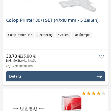
Colop Printer 30/1 SET (47x18 mm - 5 Zeilen)
Colop Printer Line
Rechteckig
5 Zeilen
DIY Stempel
30,70 €
25,80 €
Mer
inkl. MwSt.
exkl. MwSt.
zzgl. Versandkosten
Details