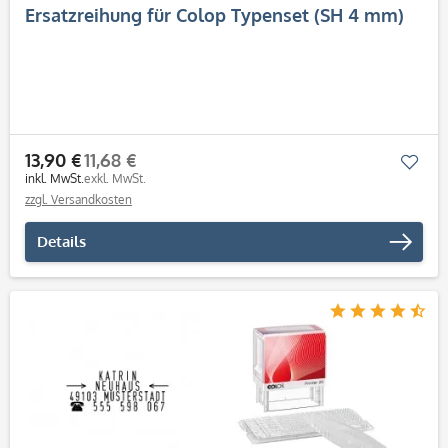
Ersatzreihung für Colop Typenset (SH 4 mm)
13,90 €
11,68 €
Mer
inkl. MwSt.
exkl. MwSt.
zzgl. Versandkosten
Details