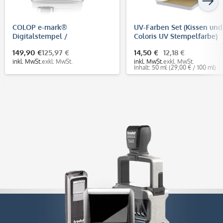
COLOP e-mark®
UV-Farben Set (Kissen und
Digitalstempel /
Coloris UV Stempelfarbe)
elektronisches Markiergerät
149,90 €
125,97 €
14,50 €
12,18 €
mit mehrfarbigem Abdruck
inkl. MwSt.
exkl. MwSt.
inkl. MwSt.
exkl. MwSt.
Inhalt: 50 ml
(29,00 € / 100 ml)