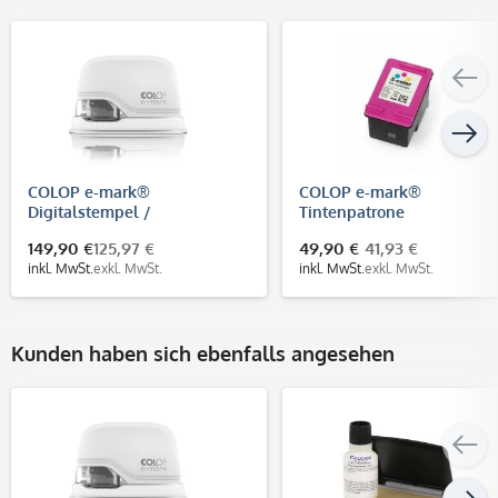
COLOP e-mark®
COLOP e-mark®
Digitalstempel /
Tintenpatrone
elektronisches Markiergerät
149,90 €
125,97 €
49,90 €
41,93 €
mit mehrfarbigem Abdruck
inkl. MwSt.
exkl. MwSt.
inkl. MwSt.
exkl. MwSt.
Kunden haben sich ebenfalls angesehen