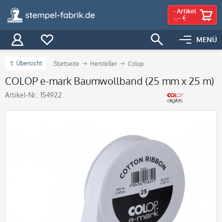
-
Artikel
-,-- €
MENÜ
Übersicht
Startseite
Hersteller
Colop
COLOP e-mark Baumwollband (25 mm x 25 m)
Artikel-Nr.:
154922