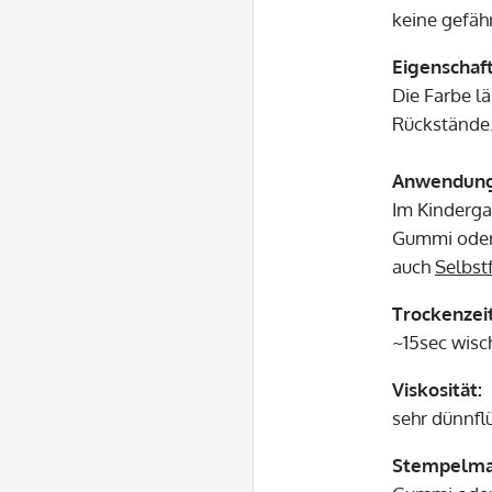
keine gefähr
Eigenschaf
Die Farbe l
Rückstände
Anwendung
Im Kinderga
Gummi oder 
auch
Selbst
Trockenzeit
~15sec wisch
Viskosität:
sehr dünnfl
Stempelmat