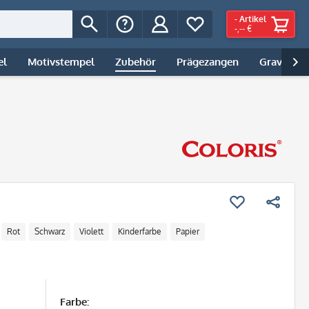
-
Artikel
-,-- €
el
Motivstempel
Zubehör
Prägezangen
Gravur | 

Rot
Schwarz
Violett
Kinderfarbe
Papier
Farbe: