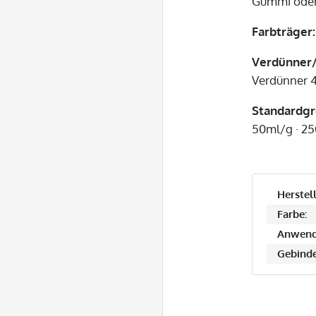
Gummi oder
Farbträger
Verdünner/
Verdünner 4
Standardg
50ml/g · 25
Herstell
Farbe:
Anwend
Gebinde