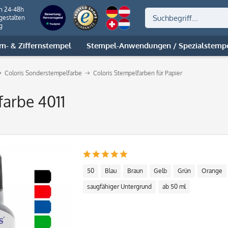
on 24-48h
gestalten
g
m- & Ziffernstempel
Stempel-Anwendungen / Spezialstemp
Coloris Sonderstempelfarbe
Coloris Stempelfarben für Papier
farbe 4011
50
Blau
Braun
Gelb
Grün
Orange
saugfähiger Untergrund
ab 50 ml