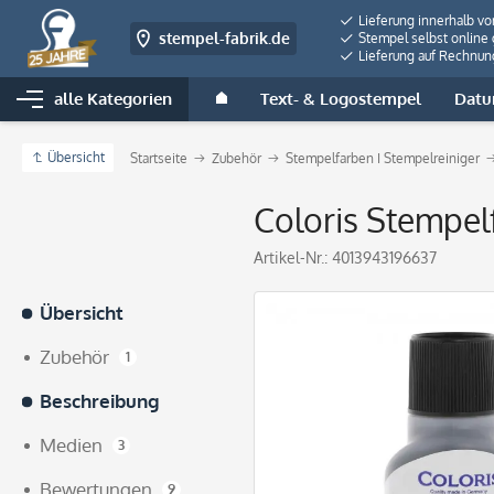
Lieferung innerhalb v
stempel-fabrik.de
Stempel selbst online 
Lieferung auf Rechnun
alle Kategorien
Text- & Logostempel
Datu
Übersicht
Startseite
Zubehör
Stempelfarben I Stempelreiniger
Coloris Stempel
Artikel-Nr.:
4013943196637
Übersicht
Zubehör
1
Beschreibung
Medien
3
Bewertungen
9