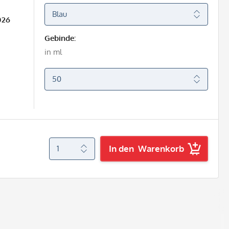
026
Gebinde:
in ml
In den
Warenkorb