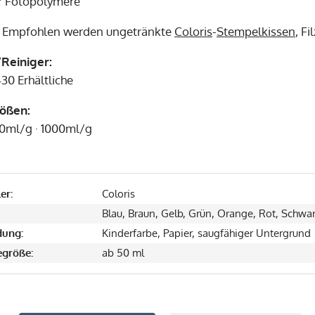
 Fotopolymere
:
Empfohlen werden ungetränkte
Coloris
-
Stempelkissen
, F
Reiniger:
30 Erhältliche
rößen:
0ml/g · 1000ml/g
er:
Coloris
Blau, Braun, Gelb, Grün, Orange, Rot, Schwarz
ung:
Kinderfarbe, Papier, saugfähiger Untergrund
größe:
ab 50 ml