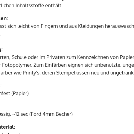
lichen Inhaltsstoffe enthält.
ten:
ässt sich leicht von Fingern und aus Kleidungen herauswasch
.
:
rten, Schule oder im Privaten zum Kennzeichnen von Papie
Fotopolymer. Zum Einfärben eignen sich unbenutzte, ungef
färber
wie Printy’s, deren
Stempelkissen
neu und ungetränkt
:
fest (Papier)
üssig, ~12 sec (Ford 4mm Becher)
erial: