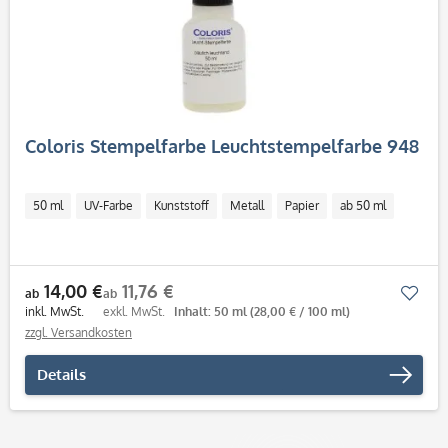
Coloris Stempelfarbe Leuchtstempelfarbe 948
50 ml
UV-Farbe
Kunststoff
Metall
Papier
ab 50 ml
14,00 €
11,76 €
Mer
ab
ab
inkl. MwSt.
exkl. MwSt.
Inhalt: 50 ml
(28,00 € / 100 ml)
zzgl. Versandkosten
Details