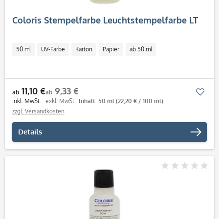
Coloris Stempelfarbe Leuchtstempelfarbe LT
50 ml
UV-Farbe
Karton
Papier
ab 50 ml
11,10 €
9,33 €
Mer
ab
ab
inkl. MwSt.
exkl. MwSt.
Inhalt: 50 ml
(22,20 € / 100 ml)
zzgl. Versandkosten
Details