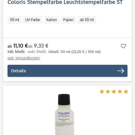
Coloris Stempelfarbe Leuchtstempelfarbe ST
50 ml
UV-Farbe
Karton
Papier
ab 50 ml
11,10 €
9,33 €
Mer
ab
ab
inkl. MwSt.
exkl. MwSt.
Inhalt: 50 ml
(22,20 € / 100 ml)
zzgl. Versandkosten
Details