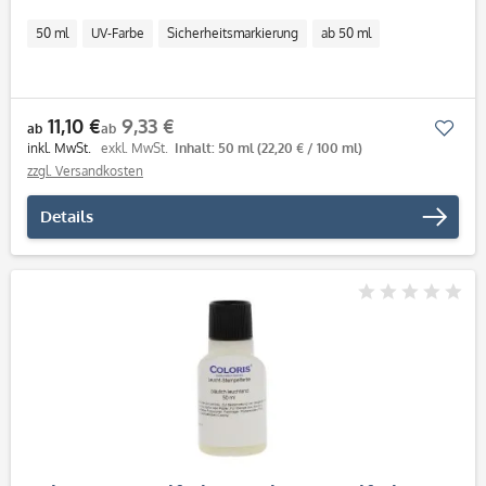
50 ml
UV-Farbe
Sicherheitsmarkierung
ab 50 ml
11,10 €
9,33 €
Mer
ab
ab
inkl. MwSt.
exkl. MwSt.
Inhalt: 50 ml
(22,20 € / 100 ml)
zzgl. Versandkosten
Details