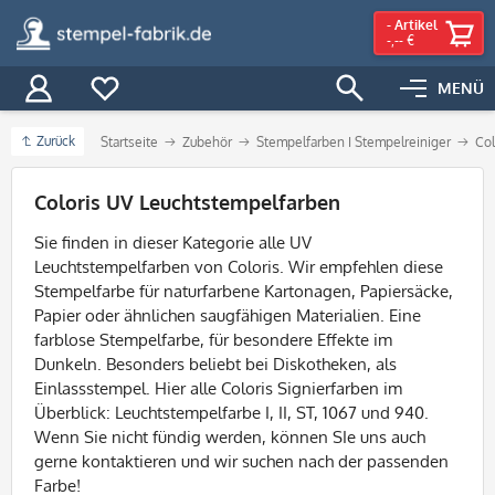
-
Artikel
-,-- €
MENÜ
Zurück
Startseite
Zubehör
Stempelfarben I Stempelreiniger
Col
Filter
Coloris UV Leuchtstempelfarben
Sie finden in dieser Kategorie alle UV
Leuchtstempelfarben von Coloris. Wir empfehlen diese
Stempelfarbe für naturfarbene Kartonagen, Papiersäcke,
Papier oder ähnlichen saugfähigen Materialien. Eine
farblose Stempelfarbe, für besondere Effekte im
Dunkeln. Besonders beliebt bei Diskotheken, als
Einlassstempel. Hier alle Coloris Signierfarben im
Überblick: Leuchtstempelfarbe I, II, ST, 1067 und 940.
Wenn Sie nicht fündig werden, können SIe uns auch
gerne kontaktieren und wir suchen nach der passenden
Farbe!