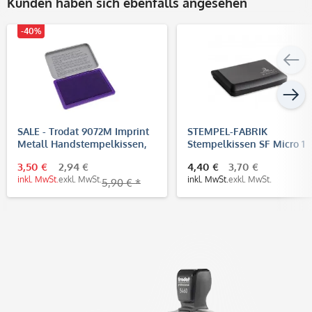
Kunden haben sich ebenfalls angesehen
-40%
SALE - Trodat 9072M Imprint
STEMPEL-FABRIK
Metall Handstempelkissen,
Stempelkissen SF Micro 1
Nr.2 (110x70 mm)
(90x50 mm)
3,50 €
2,94 €
4,40 €
3,70 €
inkl. MwSt.
exkl. MwSt.
inkl. MwSt.
exkl. MwSt.
5,90 € *