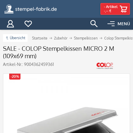
-
Artikel
-,-- €
MENÜ
Übersicht
Startseite
Zubehör
Stempelkissen
Colop Stempelkis
SALE - COLOP Stempelkissen MICRO 2 M
(109x69 mm)
Artikel-Nr.:
9004362459361
-20%