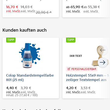
16,70 €
14,03 €
65,90 €
55,38 €
ab
ab
inkl. MwSt.
exkl. MwSt.
inkl. MwSt.
exkl. MwSt.
20,90 € *
Kunden kauften auch
TIPP!
TIPP!
PERSONALISIERBAR
Colop Standardstempelfarbe
Holzstempel 55x9 mm – 1-
801 (25 ml)
zeiliger Textstempel aus
Buchenholz
4,40 €
3,70 €
4,20 €
3,53 €
inkl. MwSt.
exkl. MwSt.
inkl. MwSt.
exkl. MwSt.
Inhalt: 25
(17,60 € / 100)