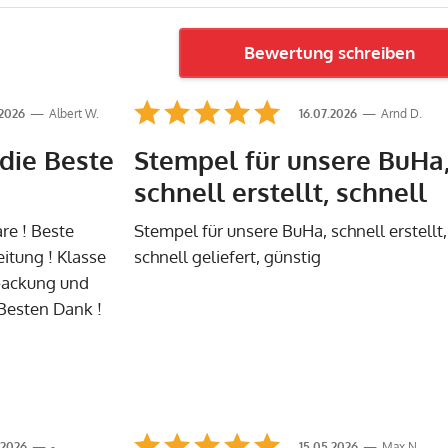
Bewertung schreiben
.2026
Albert W.
16.07.2026
Arnd D.
die Beste
Stempel für unsere BuHa
schnell erstellt, schnell
re ! Beste
Stempel für unsere BuHa, schnell erstellt,
eitung ! Klasse
schnell geliefert, günstig
rpackung und
 Besten Dank !
.2026
-
15.05.2026
Max N.