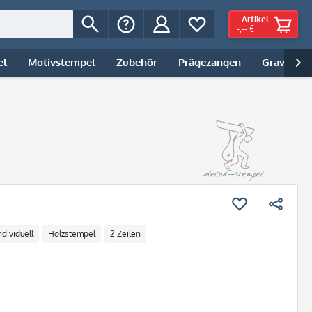
-
Artikel
-,-- €
el
Motivstempel
Zubehör
Prägezangen
Gravur | 

ndividuell
Holzstempel
2 Zeilen