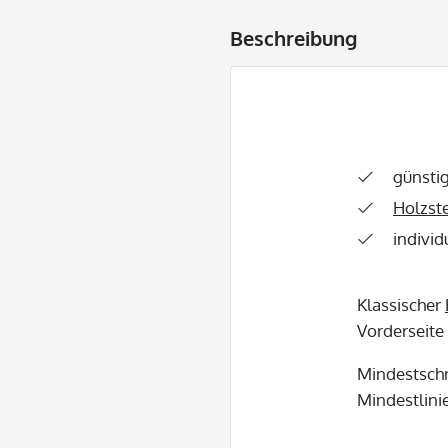
Beschreibung
günsti
Holzst
individ
Klassischer
Vorderseite
Mindestschr
Mindestlinie