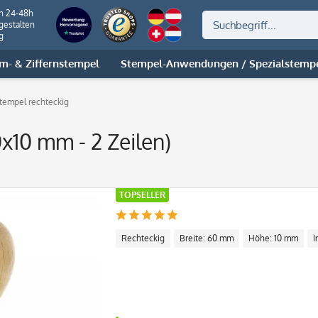
on 24-48h
gestalten
g
m- & Ziffernstempel
Stempel-Anwendungen / Spezialstemp
tempel rechteckig
x10 mm - 2 Zeilen)
TOPSELLER
Rechteckig
Breite: 60 mm
Höhe: 10 mm
I