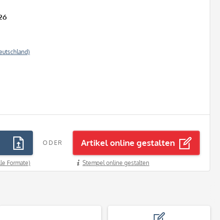
26
eutschland)
Artikel online gestalten
ODER
lle Formate)
Stempel online gestalten