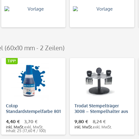
l (60x10 mm - 2 Zeilen)
TIPP!
Colop
Trodat Stempelträger
Standardstempelfarbe 801
3008 – Stempelhalter aus
(25 ml)
Kunststoff für 8
4,40 €
3,70 €
9,80 €
8,24 €
Handstempel
inkl. MwSt.
exkl. MwSt.
inkl. MwSt.
exkl. MwSt.
Inhalt: 25
(17,60 € / 100)