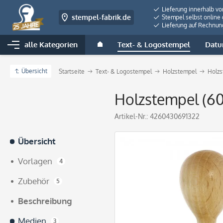
Lieferung innerhalb v
stempel-fabrik.de
Stempel selbst online 
Lieferung auf Rechnun
alle Kategorien
Text- & Logostempel
Datu
Übersicht
Startseite
Text- & Logostempel
Holzstempel
Holzs
Holzstempel (60
Artikel-Nr.:
4260430691322
Übersicht
Vorlagen
4
Zubehör
5
Beschreibung
Medien
3