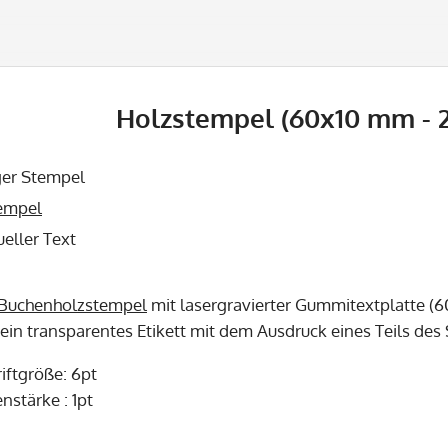
Holzstempel (60x10 mm - 2
ger Stempel
empel
ueller Text
Buchenholzstempel
mit lasergravierter Gummitextplatte (6
 ein transparentes Etikett mit dem Ausdruck eines Teils de
iftgröße: 6pt
nstärke : 1pt