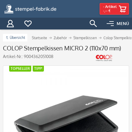
-
Artikel
-,-- €
MENÜ
Übersicht
Startseite
Zubehör
Stempelkissen
Colop Stempelkis
COLOP Stempelkissen MICRO 2 (110x70 mm)
Artikel-Nr.:
9004362051008
TOPSELLER
TIPP!