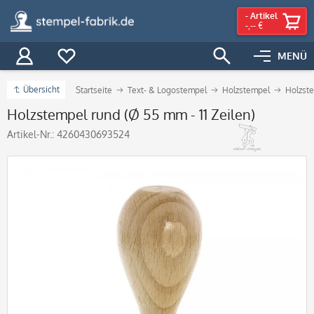
-
Artikel
-,-- €
MENÜ
Übersicht
Startseite
Text- & Logostempel
Holzstempel
Holzst
Holzstempel rund (Ø 55 mm - 11 Zeilen)
Artikel-Nr.:
4260430693524