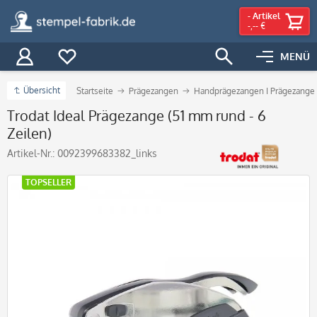
-
Artikel
-,-- €
MENÜ
Übersicht
Startseite
Prägezangen
Handprägezangen I Prägezange
Trodat Ideal Prägezange (51 mm rund - 6
Zeilen)
Artikel-Nr.:
0092399683382_links
TOPSELLER