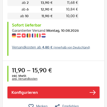
ab
2
13,90 €
11,68 €
ab
6
12,90 €
10,84 €
ab
10
11,90 €
10,00 €
Sofort lieferbar
Garantierter Versand
Montag, 10.08.2026
Versandkosten ab
4,80 €
(innerhalb von Deutschland)
ab
1 Stück
11,90
–
15,90 €
inkl. MwSt.
zzgl. Versandkosten
Konfigurieren
Merken
Empfehlen