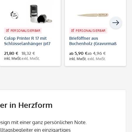
PERSONALISIERBAR
PERSONALISIERBAR
Colop Printer R 17 mit
Brieföffner aus
Schlüsselanhänger (ø17
Buchenholz (Gravurmaß
mm 3 Zeilen)
65x15 mm)
21,80 €
18,32 €
5,90 €
4,96 €
ab
ab
inkl. MwSt.
exkl. MwSt.
inkl. MwSt.
exkl. MwSt.
er in Herzform
esign mit einer ganz persönlichen Note.
ltagsbegleiter ein einzigartiges