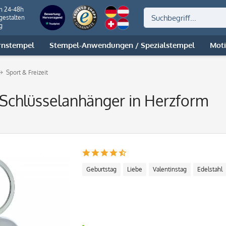
on 24-48h
gestalten
g
rnstempel
Stempel-Anwendungen / Spezialstempel
Mot
Sport & Freizeit
r Schlüsselanhänger in Herzform
Geburtstag
Liebe
Valentinstag
Edelstahl