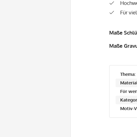
Hochwe
Für vie
Maße Schlü
Maße Gravu
Thema:
Material
Für wen
Kategor
Motiv-V