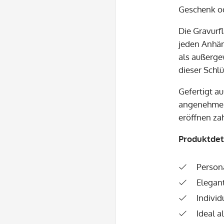
Geschenk od
Die Gravurf
jeden Anhän
als außerge
dieser Schl
Gefertigt a
angenehme H
eröffnen zah
Produktdeta
Persona
Elegan
Indivi
Ideal 