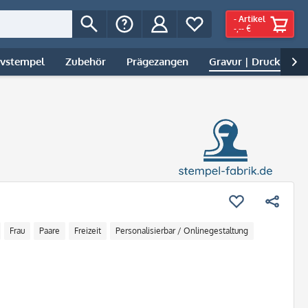
-
Artikel
-,-- €
ivstempel
Zubehör
Prägezangen
Gravur | Druck

Frau
Paare
Freizeit
Personalisierbar / Onlinegestaltung