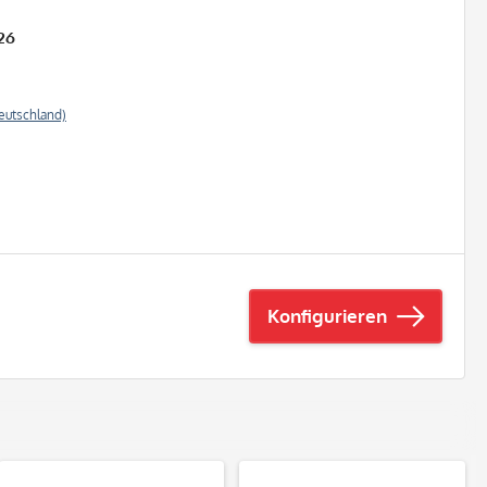
26
eutschland)
Konfigurieren