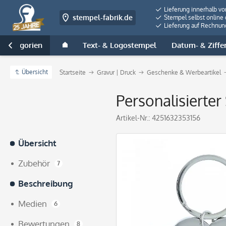
Lieferung innerhalb v
stempel-fabrik.de
Stempel selbst online 
Lieferung auf Rechnun
e Kategorien
Text- & Logostempel
Datum- & Ziffe

Übersicht
Startseite
Gravur | Druck
Geschenke & Werbeartikel
Personalisierte
Artikel-Nr.:
4251632353156
Übersicht
Zubehör
7
Beschreibung
Medien
6
Bewertungen
8