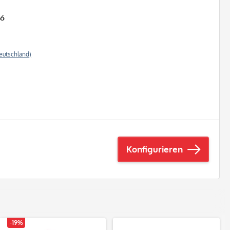
26
eutschland)
Konfigurieren
-19%