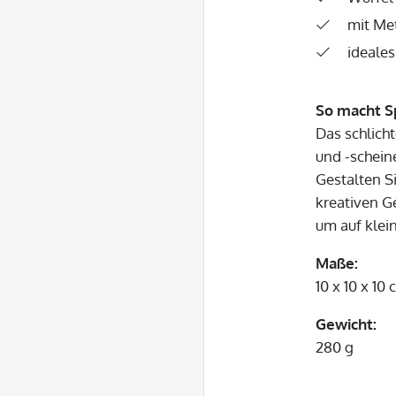
mit Me
ideales
So macht S
Das schlich
und -schein
Gestalten S
kreativen G
um auf klei
Maße:
10 x 10 x 10
Gewicht:
280 g