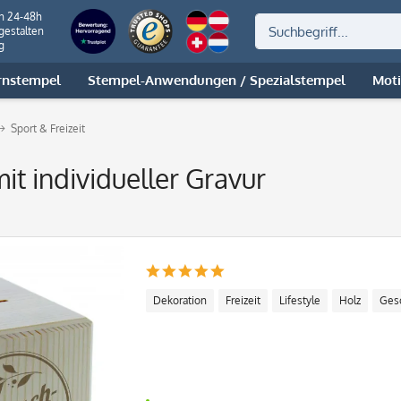
on 24-48h
gestalten
g
rnstempel
Stempel-Anwendungen / Spezialstempel
Mot
Sport & Freizeit
t individueller Gravur
Dekoration
Freizeit
Lifestyle
Holz
Ges