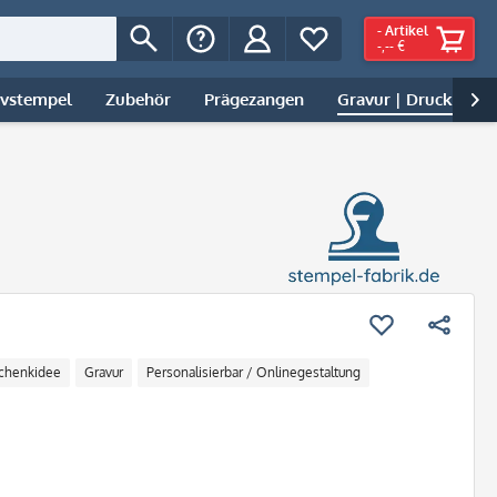
-
Artikel
-,-- €
ivstempel
Zubehör
Prägezangen
Gravur | Druck

chenkidee
Gravur
Personalisierbar / Onlinegestaltung