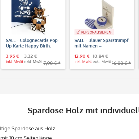
PERSONALISIERBAR
SALE - Colognecards Pop-
SALE - Blauer Sparstrumpf
Up Karte Happy Birth.
mit Namen –
Teddybär blau
personalisiertes
3,95 €
3,32 €
12,90 €
10,84 €
Geldgeschenk aus Holz
inkl. MwSt.
exkl. MwSt.
inkl. MwSt.
exkl. MwSt.
7,90 € *
16,00 € *
Spardose Holz mit individuel
ltige Spardose aus Holz
 mit 10 cm Seitenlänge