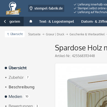
Lieferung innerhalb v
stempel-fabrik.de
Stempel selbst online 
Lieferung auf Rechnun
e Kategorien
Text- & Logostempel
Datum- & Ziffe

Übersicht
Startseite
Gravur | Druck
Geschenke & Werbeartikel
Spardose Holz mi
Artikel-Nr.:
4255683113448
Übersicht
Zubehör
7
Beschreibung
Medien
10
Bewertungen
3