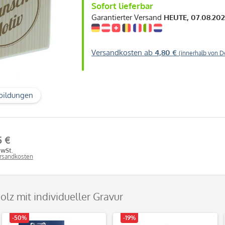
Sofort lieferbar
Garantierter Versand
HEUTE, 07.08.20
Versandkosten ab
4,80 €
(innerhalb von D
bildungen
5 €
MwSt.
ersandkosten
olz mit individueller Gravur
-50%
-19%