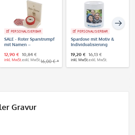
PERSONALISIERBAR
PERSONALISIERBAR
SALE - Roter Sparstrumpf
Spardose mit Motiv &
mit Namen –
Individualisierung
personalisiertes
12,90 €
10,84 €
19,20 €
16,13 €
Geldgeschenk aus Holz
inkl. MwSt.
exkl. MwSt.
inkl. MwSt.
exkl. MwSt.
16,00 € *
ler Gravur