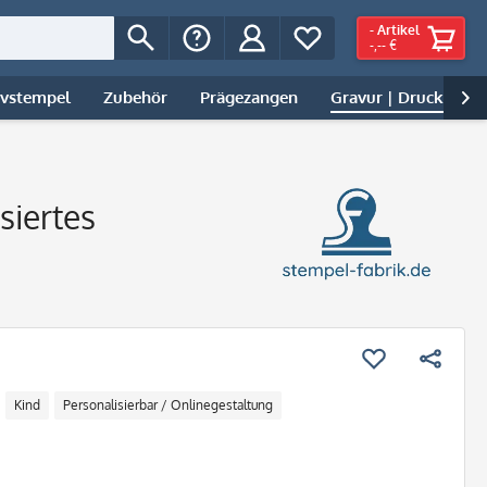
-
Artikel
-,-- €
ivstempel
Zubehör
Prägezangen
Gravur | Druck

siertes
Kind
Personalisierbar / Onlinegestaltung