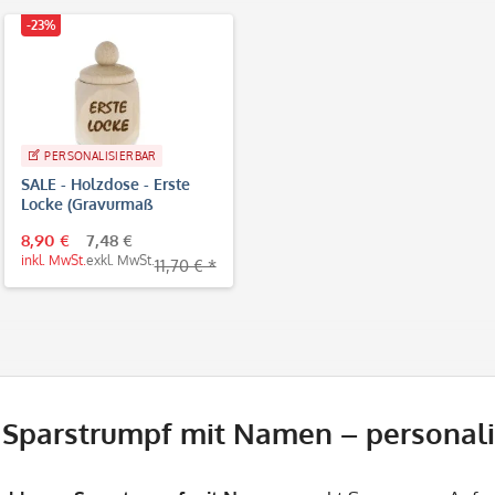
-23%
PERSONALISIERBAR
SALE - Holzdose - Erste
Locke (Gravurmaß
2,5x1cm)
8,90 €
7,48 €
inkl. MwSt.
exkl. MwSt.
11,70 € *
r Sparstrumpf mit Namen – personali