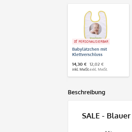
PERSONALISIERBAR
Babylätzchen mit
Klettverschluss
individuell bedruckt
14,30 €
12,02 €
(20x16 cm)
inkl. MwSt.
exkl. MwSt.
Beschreibung
SALE - Blaue