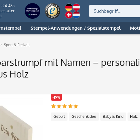
on 24-48h
gestalten
g
rnstempel
Stempel-Anwendungen / Spezialstempel
Mot
Sport & Freizeit
parstrumpf mit Namen – personali
us Holz
-19%
Geburt
Geschenkidee
Baby & Kind
Holz