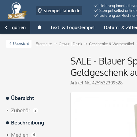
Lieferung innerhalb v
stempel-fabrik.de
Stempel selbst online 
Lieferung auf Rechnun
e Kategorien
Text- & Logostempel
Datum- & Ziffe

Übersicht
Startseite
Gravur | Druck
Geschenke & Werbeartikel
SALE - Blauer S
Geldgeschenk a
Artikel-Nr.:
4251632309528
Übersicht
Zubehör
2
Beschreibung
Medien
4