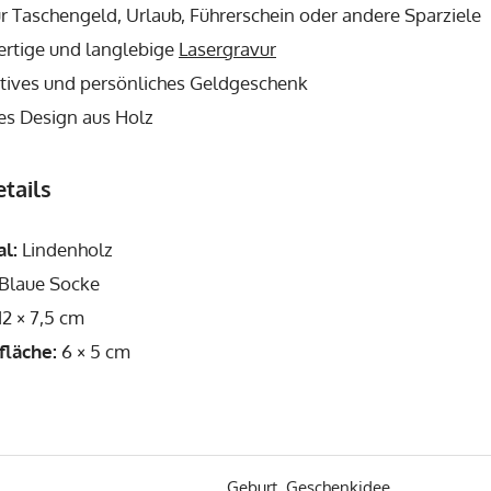
ür Taschengeld, Urlaub, Führerschein oder andere Sparziele
rtige und langlebige
Lasergravur
tives und persönliches Geldgeschenk
es Design aus Holz
tails
al:
Lindenholz
Blaue Socke
12 × 7,5 cm
fläche:
6 × 5 cm
Geburt, Geschenkidee