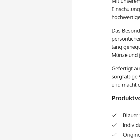
Mit unsere
Einschulung
hochwertige
Das Besonde
persönliche
lang gehegte
Münze und j
Gefertigt a
sorgfältige 
und macht d
Produktvo
Blauer
Indivi
Origine