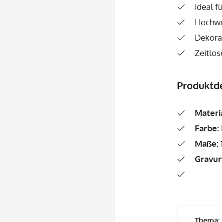
Ideal f
Hochwe
Dekora
Zeitlos
Produktde
Materi
Farbe:
Maße:
Gravur
Thema: