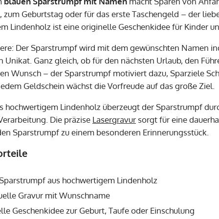
m
blauen Sparstrumpf mit Namen
macht Sparen von Anfang
, zum Geburtstag oder für das erste Taschengeld – der lieb
m Lindenholz ist eine originelle Geschenkidee für Kinder u
re: Der Sparstrumpf wird mit dem gewünschten Namen indi
n Unikat. Ganz gleich, ob für den nächsten Urlaub, den Führ
n Wunsch – der Sparstrumpf motiviert dazu, Sparziele Schrit
edem Geldschein wächst die Vorfreude auf das große Ziel.
us hochwertigem Lindenholz überzeugt der Sparstrumpf durc
Verarbeitung. Die präzise
Lasergravur
sorgt für eine dauerh
en Sparstrumpf zu einem besonderen Erinnerungsstück.
rteile
 Sparstrumpf aus hochwertigem Lindenholz
duelle Gravur mit Wunschname
lle Geschenkidee zur Geburt, Taufe oder Einschulung