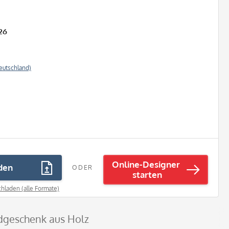
26
eutschland)
Online-Designer
den
ODER
starten
hladen (alle Formate)
ldgeschenk aus Holz