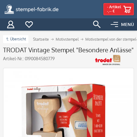
-
Artikel
-,-- €
MENÜ
Übersicht
Startseite
Motivstempel
Motivstempel von der stempel-
TRODAT Vintage Stempel "Besondere Anlässe"
Artikel-Nr.:
0190084580779