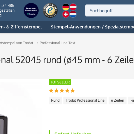
on 24-48h
gestalten
g
m- & Ziffernstempel
Stempel-Anwendungen / Spezialstemp
extstempel von Trodat
Professional Line Text
onal 52045 rund (ø45 mm - 6 Zeile
TOPSELLER
Rund
Trodat Professional Line
6 Zeilen
F