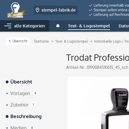
Lieferung innerhalb v
stempel-fabrik.de
Stempel selbst online 
Lieferung auf Rechnun
alle Kategorien
Text- & Logostempel
Datu
Übersicht
Startseite
Text- & Logostempel
Individuelle Logo-/ T
Trodat Professi
Artikel-Nr.:
0190084510615_45_sch
Übersicht
Vorlagen
4
Zubehör
1
Beschreibung
Medien
4