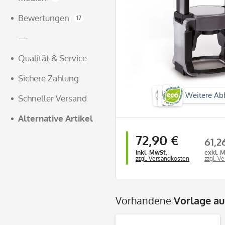
Bewertungen
17
—
Qualität & Service
Sichere Zahlung
Weitere Ab
Schneller Versand
Alternative Artikel
72,90 €
61,2
inkl. MwSt.
exkl. 
zzgl. Versandkosten
zzgl. V
Vorhandene
Vorlage a