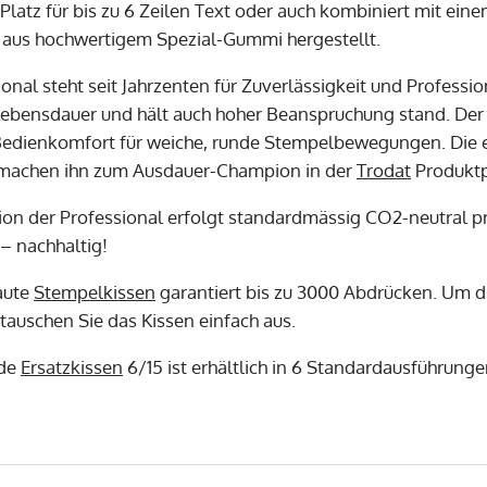
 Platz für bis zu 6 Zeilen Text oder auch kombiniert mit ein
aus hochwertigem Spezial-Gummi hergestellt.
onal steht seit Jahrzenten für Zuverlässigkeit und Professio
Lebensdauer und hält auch hoher Beanspruchung stand. Der
edienkomfort für weiche, runde Stempelbewegungen. Die e
 machen ihn zum Ausdauer-Champion in der
Trodat
Produktp
ion der Professional erfolgt standardmässig CO2-neutral p
– nachhaltig!
aute
Stempelkissen
garantiert bis zu 3000 Abdrücken. Um d
tauschen Sie das Kissen einfach aus.
nde
Ersatzkissen
6/15 ist erhältlich in 6 Standardausführungen