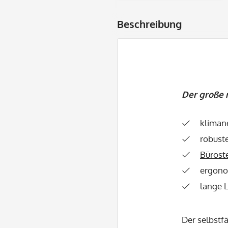
Beschreibung
Der große
kliman
robust
Bürost
ergono
lange 
Der selbstf