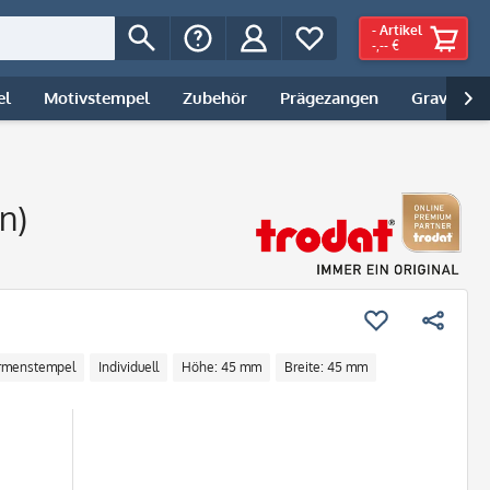
-
Artikel
-,-- €
el
Motivstempel
Zubehör
Prägezangen
Gravur | 

n)
irmenstempel
Individuell
Höhe: 45 mm
Breite: 45 mm