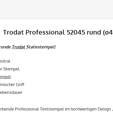
Trodat Professional 52045 rund (ø4
 runde
Trodat
Stativstempel!
eutral
er Stempel
empel
mischer Griff
Lebensdauer
ärbende Professional Textstempel im hochwertigen Design 