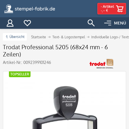
-
Artikel
-,-- €
MENÜ
Übersicht
Startseite
Text- & Logostempel
Individuelle Logo-/ Tex
Trodat Professional 5205 (68x24 mm - 6
Zeilen)
Artikel-Nr.:
0092399101246
TOPSELLER