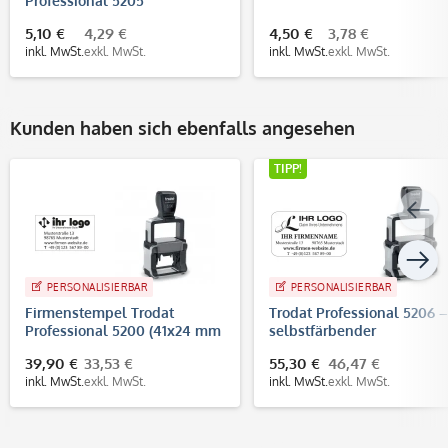
Professional 5205
5,10 €
4,29 €
4,50 €
3,78 €
inkl. MwSt.
exkl. MwSt.
inkl. MwSt.
exkl. MwSt.
Kunden haben sich ebenfalls angesehen
TIPP!
PERSONALISIERBAR
PERSONALISIERBAR
Firmenstempel Trodat
Trodat Professional 5206 –
Professional 5200 (41x24 mm
selbstfärbender
- 5 Zeilen)
Text-/Logostempel, 56x33
39,90 €
33,53 €
55,30 €
46,47 €
mm, 7 Zeilen
inkl. MwSt.
exkl. MwSt.
inkl. MwSt.
exkl. MwSt.