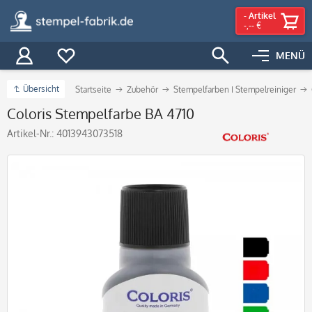
-
Artikel
-,-- €
MENÜ
Übersicht
Startseite
Zubehör
Stempelfarben I Stempelreiniger
Coloris Stempelfarbe BA 4710
Artikel-Nr.:
4013943073518