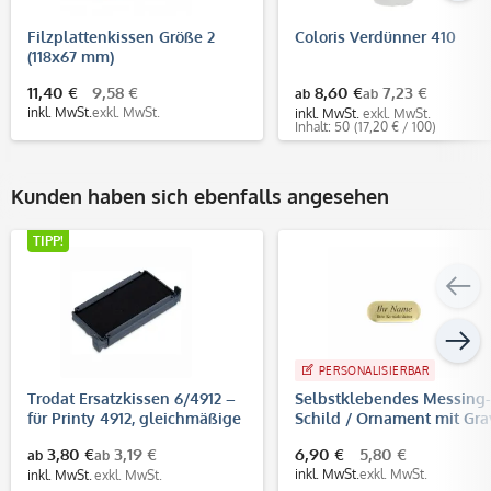
Filzplattenkissen Größe 2
Coloris Verdünner 410
(118x67 mm)
11,40 €
9,58 €
8,60 €
7,23 €
ab
ab
inkl. MwSt.
exkl. MwSt.
inkl. MwSt.
exkl. MwSt.
Inhalt: 50
(17,20 € / 100)
Kunden haben sich ebenfalls angesehen
TIPP!
PERSONALISIERBAR
Trodat Ersatzkissen 6/4912 –
Selbstklebendes Messing-
für Printy 4912, gleichmäßige
Schild / Ornament mit Gra
und saubere Abdrucke
(35 x 14 mm, gold)
3,80 €
3,19 €
6,90 €
5,80 €
ab
ab
inkl. MwSt.
exkl. MwSt.
inkl. MwSt.
exkl. MwSt.