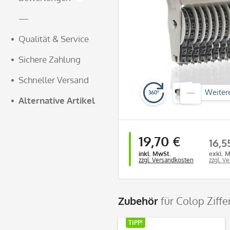
—
Qualität & Service
Sichere Zahlung
Schneller Versand
Weiter
360°
Alternative Artikel
19,70 €
16,5
inkl. MwSt.
exkl. 
zzgl. Versandkosten
zzgl. V
Zubehör
für Colop Ziff
TIPP!