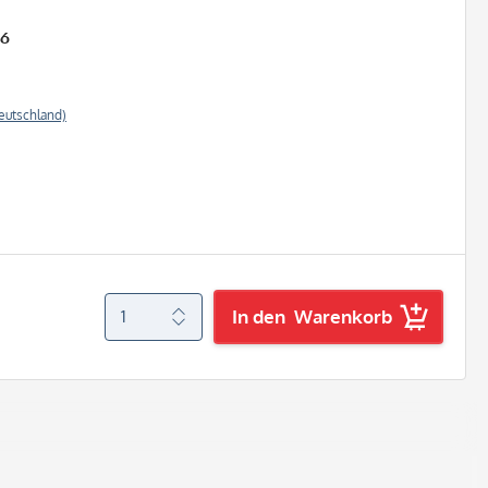
26
eutschland)
In den
Warenkorb