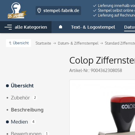
Lieferung innerhalb v
stempel-fabrik.de
Stempel selbst online 
Lieferung auf Rechnun
alle Kategorien
Text- & Logostempel
Datu
Übersicht
Startseite
Datum- & Ziffernstempel
Standard Zifferns
Colop Ziffernste
Artikel-Nr.:
9004362308058
Übersicht
Zubehör
2
Beschreibung
Medien
4
Bewertungen
1