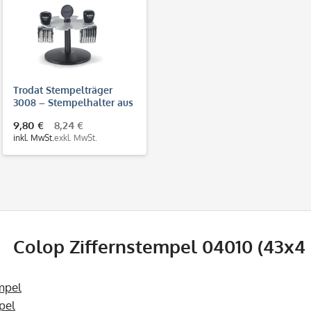
Trodat Stempelträger
3008 – Stempelhalter aus
Kunststoff für 8
9,80 €
8,24 €
Handstempel
inkl. MwSt.
exkl. MwSt.
Colop Ziffernstempel 04010 (43x4 
mpel
pel