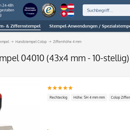
on 24-48h
gestalten
g
m- & Ziffernstempel
Stempel-Anwendungen / Spezialstemp
tempel
Handstempel Colop
Ziffernhöhe 4 mm
mpel 04010 (43x4 mm - 10-stellig)
Rechteckig
Höhe: SH 4 mm mm
Colop Ziffe