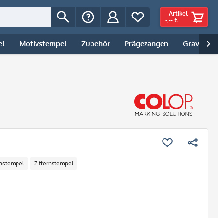
-
Artikel
-,-- €
el
Motivstempel
Zubehör
Prägezangen
Gravur | 

rnstempel
Ziffernstempel