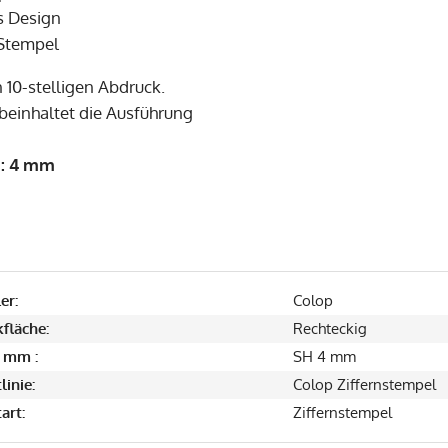
es Design
 Stempel
n 10-stelligen Abdruck.
beinhaltet die Ausführung
e: 4 mm
er:
Colop
fläche:
Rechteckig
 mm :
SH 4 mm
linie:
Colop Ziffernstempel
art:
Ziffernstempel