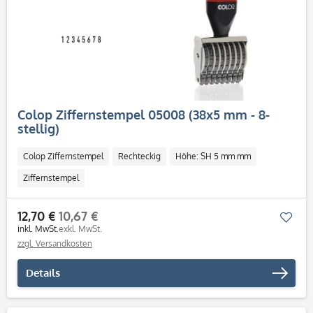
Colop Ziffernstempel 05008 (38x5 mm - 8-
stellig)
Colop Ziffernstempel
Rechteckig
Höhe: SH 5 mm mm
Ziffernstempel
12,70 €
10,67 €
Mer
inkl. MwSt.
exkl. MwSt.
zzgl. Versandkosten
Details