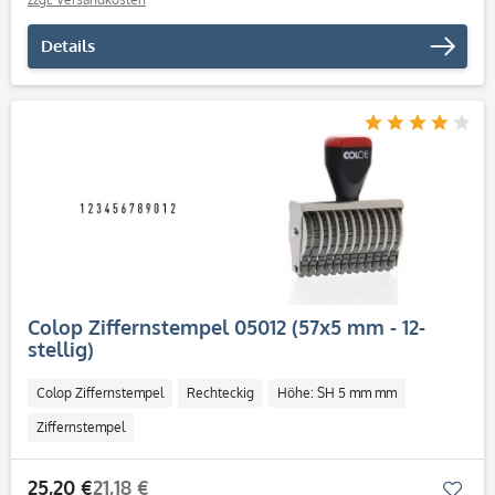
Details
Colop Ziffernstempel 05012 (57x5 mm - 12-
stellig)
Colop Ziffernstempel
Rechteckig
Höhe: SH 5 mm mm
Ziffernstempel
25,20 €
21,18 €
Mer