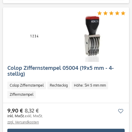
Colop Ziffernstempel 05004 (19x5 mm - 4-
stellig)
Colop Ziffernstempel
Rechteckig
Höhe: SH 5 mm mm
Ziffernstempel
9,90 €
8,32 €
Mer
inkl. MwSt.
exkl. MwSt.
zzgl. Versandkosten