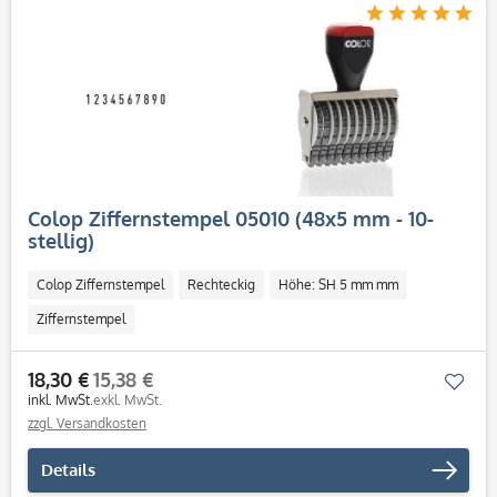
Colop Ziffernstempel 05010 (48x5 mm - 10-
stellig)
Colop Ziffernstempel
Rechteckig
Höhe: SH 5 mm mm
Ziffernstempel
18,30 €
15,38 €
Mer
inkl. MwSt.
exkl. MwSt.
zzgl. Versandkosten
Details