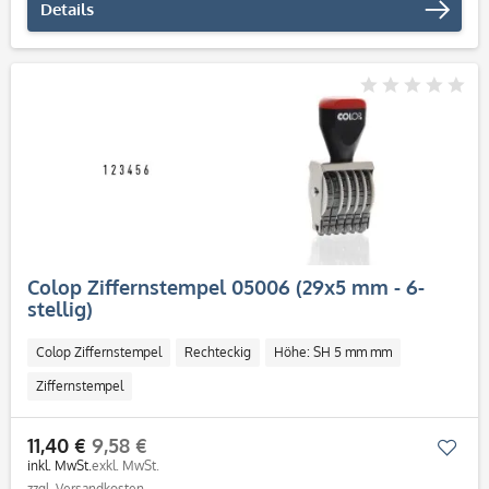
Details
Colop Ziffernstempel 05006 (29x5 mm - 6-
stellig)
Colop Ziffernstempel
Rechteckig
Höhe: SH 5 mm mm
Ziffernstempel
11,40 €
9,58 €
Mer
inkl. MwSt.
exkl. MwSt.
zzgl. Versandkosten