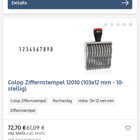
Details
Colop Ziffernstempel 12010 (103x12 mm - 10-
stellig)
Colop Ziffernstempel
Rechteckig
Höhe: SH 12 mm mm
Ziffernstempel
72,70 €
61,09 €
Mer
inkl. MwSt.
exkl. MwSt.
zzgl. Versandkosten