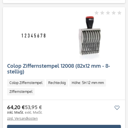
Colop Ziffernstempel 12008 (82x12 mm - 8-
stellig)
Colop Ziffernstempel
Rechteckig
Höhe: SH 12 mm mm
Ziffernstempel
64,20 €
53,95 €
Mer
inkl. MwSt.
exkl. MwSt.
zzgl. Versandkosten