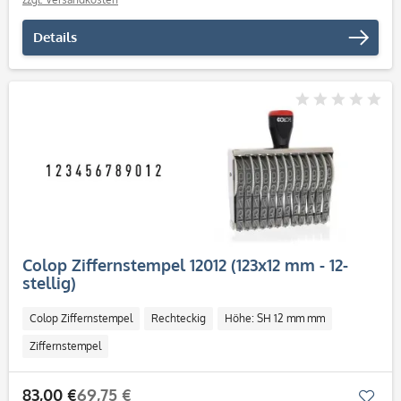
Details
Colop Ziffernstempel 12012 (123x12 mm - 12-
stellig)
Colop Ziffernstempel
Rechteckig
Höhe: SH 12 mm mm
Ziffernstempel
83,00 €
69,75 €
Mer