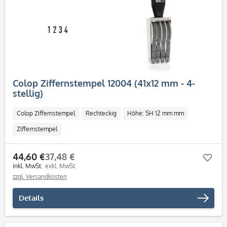
Colop Ziffernstempel 12004 (41x12 mm - 4-
stellig)
Colop Ziffernstempel
Rechteckig
Höhe: SH 12 mm mm
Ziffernstempel
44,60 €
37,48 €
Mer
inkl. MwSt.
exkl. MwSt.
zzgl. Versandkosten
Details