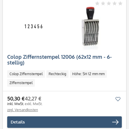
Colop Ziffernstempel 12006 (62x12 mm - 6-
stellig)
Colop Ziffernstempel
Rechteckig
Höhe: SH 12 mm mm
Ziffernstempel
50,30 €
42,27 €
Mer
inkl. MwSt.
exkl. MwSt.
zzgl. Versandkosten
Details