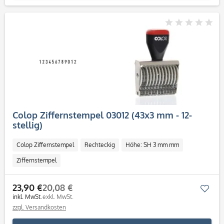
Colop Ziffernstempel 03012 (43x3 mm - 12-
stellig)
Colop Ziffernstempel
Rechteckig
Höhe: SH 3 mm mm
Ziffernstempel
23,90 €
20,08 €
Mer
inkl. MwSt.
exkl. MwSt.
zzgl. Versandkosten