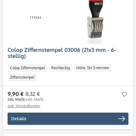
Colop Ziffernstempel 03006 (21x3 mm - 6-
stellig)
Colop Ziffernstempel
Rechteckig
Höhe: SH 3 mm mm
Ziffernstempel
9,90 €
8,32 €
Mer
inkl. MwSt.
exkl. MwSt.
zzgl. Versandkosten
Details