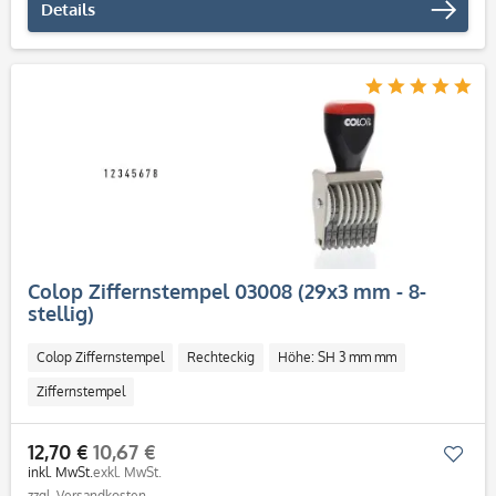
Details
Colop Ziffernstempel 03008 (29x3 mm - 8-
stellig)
Colop Ziffernstempel
Rechteckig
Höhe: SH 3 mm mm
Ziffernstempel
12,70 €
10,67 €
Mer
inkl. MwSt.
exkl. MwSt.
zzgl. Versandkosten