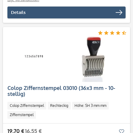
Details
Colop Ziffernstempel 03010 (36x3 mm - 10-
stellig)
Colop Ziffernstempel
Rechteckig
Höhe: SH 3 mm mm
Ziffernstempel
19,70 €
16,55 €
Mer