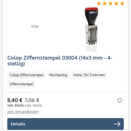
Colop Ziffernstempel 03004 (14x3 mm - 4-
stellig)
Colop Ziffernstempel
Rechteckig
Höhe: SH 3 mm mm
Ziffernstempel
8,40 €
7,06 €
Mer
inkl. MwSt.
exkl. MwSt.
zzgl. Versandkosten
Details