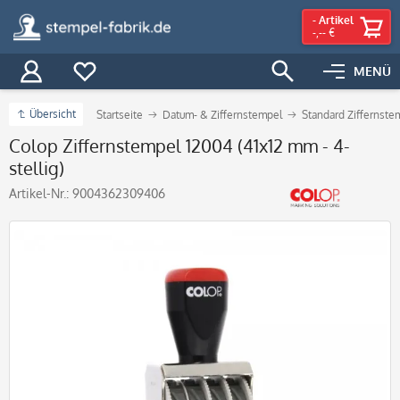
-
Artikel
-,-- €
MENÜ
Übersicht
Startseite
Datum- & Ziffernstempel
Standard Ziffernste
Colop Ziffernstempel 12004 (41x12 mm - 4-
stellig)
Artikel-Nr.:
9004362309406