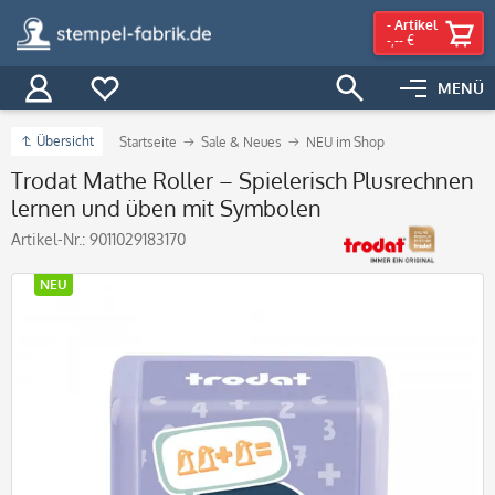
-
Artikel
-,-- €
MENÜ
Übersicht
Startseite
Sale & Neues
NEU im Shop
Trodat Mathe Roller – Spielerisch Plusrechnen
lernen und üben mit Symbolen
Artikel-Nr.:
9011029183170
NEU