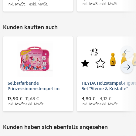
inkl. MwSt.
exkl. MwSt.
inkl. MwSt.
exkl. MwSt.
Kunden kauften auch
Selbstfärbende
HEYDA Holzstempel-Figur
Prinzessinnenstempel im
Set "Sterne & Kristalle" –
Koffer (26 Stempel &
Gelb (3 Stück - Ø 12 mm)
13,90 €
11,68 €
4,90 €
4,12 €
Malblock)
inkl. MwSt.
exkl. MwSt.
inkl. MwSt.
exkl. MwSt.
Kunden haben sich ebenfalls angesehen