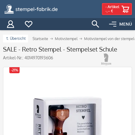
-
Artikel
-,-- €
MENÜ
Übersicht
Startseite
Motivstempel
Motivstempel von der stempel-
SALE - Retro Stempel - Stempelset Schule
Artikel-Nr.:
4014970193606
-21%