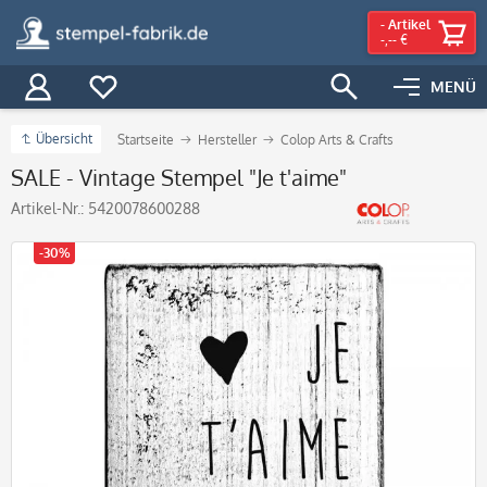
-
Artikel
-,-- €
MENÜ
Übersicht
Startseite
Hersteller
Colop Arts & Crafts
SALE - Vintage Stempel "Je t'aime"
Artikel-Nr.:
5420078600288
-30%