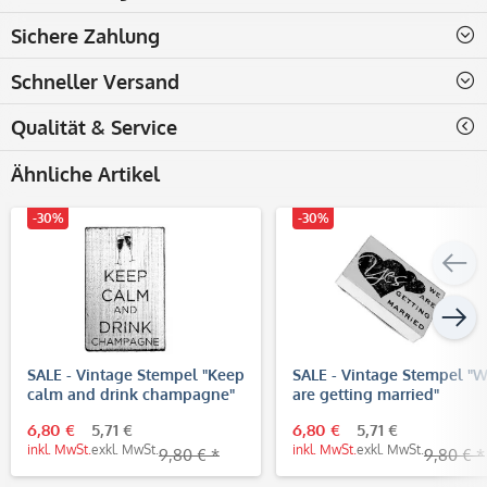
Sichere Zahlung
Schneller Versand
Qualität & Service
Ähnliche Artikel
-30%
-30%
SALE - Vintage Stempel "Keep
SALE - Vintage Stempel "
calm and drink champagne"
are getting married"
6,80 €
5,71 €
6,80 €
5,71 €
inkl. MwSt.
exkl. MwSt.
inkl. MwSt.
exkl. MwSt.
9,80 € *
9,80 € *