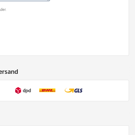
der.
ersand