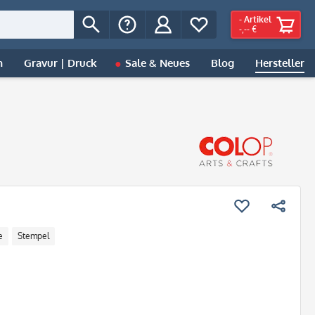
-
Artikel
-,-- €
n
Gravur | Druck
Sale & Neues
Blog
Hersteller
e
Stempel