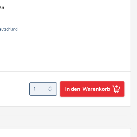
26
eutschland)
In den
Warenkorb