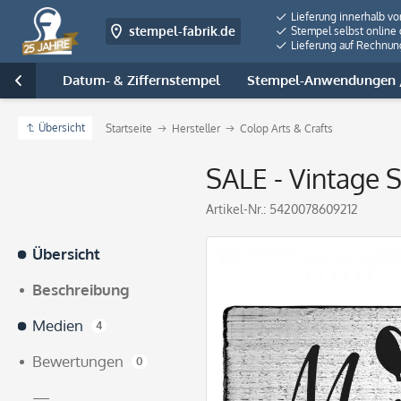
Lieferung innerhalb v
stempel-fabrik.de
Stempel selbst online 
Lieferung auf Rechnun
tempel
Datum- & Ziffernstempel
Stempel-Anwendungen /

Übersicht
Startseite
Hersteller
Colop Arts & Crafts
SALE - Vintage 
Artikel-Nr.:
5420078609212
Übersicht
Beschreibung
Medien
4
Bewertungen
0
—