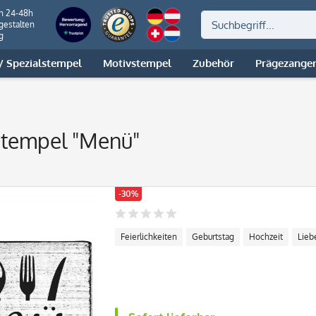
on 24-48h
gestalten
g
 Spezialstempel
Motivstempel
Zubehör
Prägezange
Stempel "Menü"
-30%
Feierlichkeiten
Geburtstag
Hochzeit
Lieb