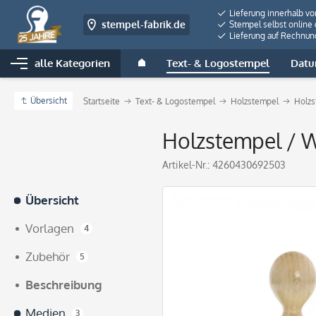
Lieferung innerhalb v
stempel-fabrik.de
Stempel selbst online 
Lieferung auf Rechnun
alle Kategorien
Text- & Logostempel
Datu
Übersicht
Startseite
Text- & Logostempel
Holzstempel
Holzs
Holzstempel / W
Artikel-Nr.:
4260430692503
Übersicht
Vorlagen
4
Zubehör
5
Beschreibung
Medien
3