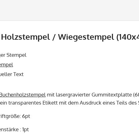
Holzstempel / Wiegestempel (140x4
ger Stempel
empel
ueller Text
Buchenholzstempel
mit lasergravierter Gummitextplatte (6
 ein transparentes Etikett mit dem Ausdruck eines Teils de
iftgröße: 6pt
nstärke : 1pt