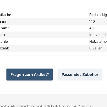
fläche:
Rechteckig
in mm:
140
 mm :
40
art:
Individuell
linie:
Holzstemp
nzahl:
8 Zeilen
Fragen zum Artikel?
Passendes Zubehör
el / Wiegestempel (140x40 mm - 8 Zeilen)