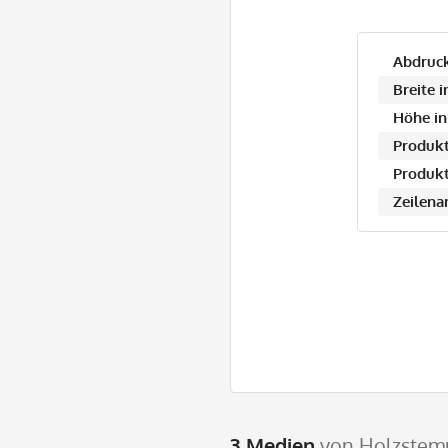
Abdruck
Breite 
Höhe in
Produkt
Produkt
Zeilena
3 Medien
von Holzstemp