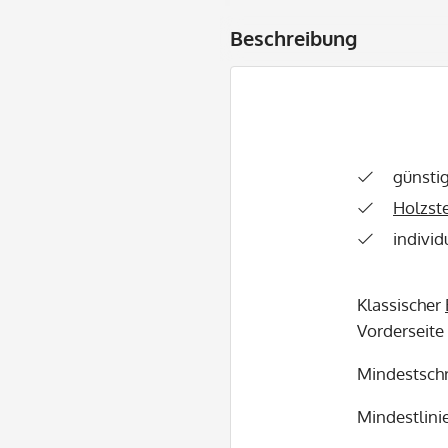
Beschreibung
günsti
Holzst
individ
Klassischer
Vorderseite
Mindestschr
Mindestlinie