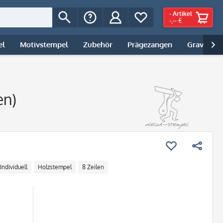
-
Artikel
-,-- €
el
Motivstempel
Zubehör
Prägezangen
Gravur | 

en)
Individuell
Holzstempel
8 Zeilen