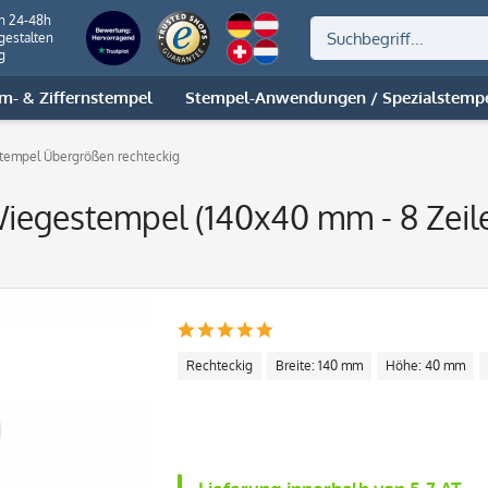
on 24-48h
gestalten
g
m- & Ziffernstempel
Stempel-Anwendungen / Spezialstemp
tempel Übergrößen rechteckig
iegestempel (140x40 mm - 8 Zeil
Rechteckig
Breite: 140 mm
Höhe: 40 mm