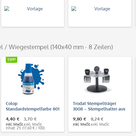
l / Wiegestempel (140x40 mm - 8 Zeilen)
TIPP!
Colop
Trodat Stempelträger
Standardstempelfarbe 801
3008 – Stempelhalter aus
(25 ml)
Kunststoff für 8
4,40 €
3,70 €
9,80 €
8,24 €
Handstempel
inkl. MwSt.
exkl. MwSt.
inkl. MwSt.
exkl. MwSt.
Inhalt: 25
(17,60 € / 100)