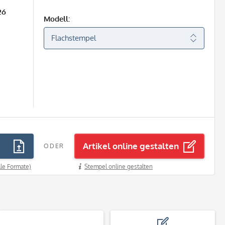
26
Modell:
Artikel online gestalten
ODER
lle Formate)
Stempel online gestalten