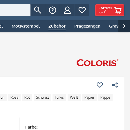
-
Artikel
-,-- €
el
Motivstempel
Zubehör
Prägezangen
Gravur | 

rün
Rosa
Rot
Schwarz
Türkis
Weiß
Papier
Pappe
Farbe: