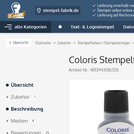
Lieferung innerhalb v
stempel-fabrik.de
Stempel selbst online 
Lieferung auf Rechnun
alle Kategorien
Text- & Logostempel
Datu
Übersicht
Startseite
Zubehör
Stempelfarben I Stempelreiniger
Coloris Stempel
Artikel-Nr.:
4013943016720
Übersicht
Zubehör
1
Beschreibung
Medien
4
Bewertungen
25