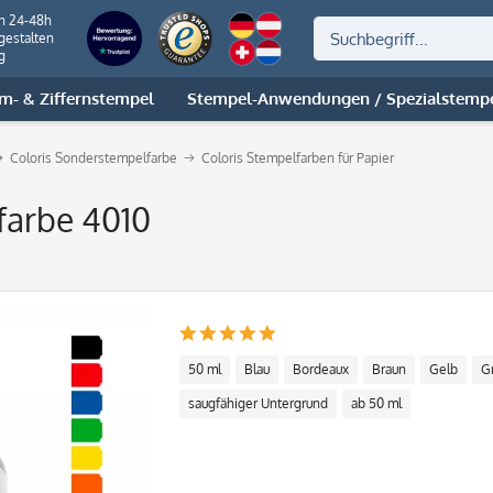
on 24-48h
gestalten
g
m- & Ziffernstempel
Stempel-Anwendungen / Spezialstemp
Coloris Sonderstempelfarbe
Coloris Stempelfarben für Papier
farbe 4010
50 ml
Blau
Bordeaux
Braun
Gelb
G
saugfähiger Untergrund
ab 50 ml