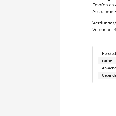
Empfohlen w
Ausnahme: we
Verdünner/
Verdünner 
Herstell
Farbe:
Anwend
Gebinde