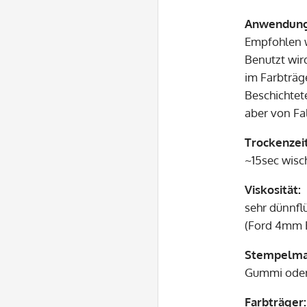
Anwendung
Empfohlen w
Benutzt wird
im Farbträg
Beschichtet
aber von Fa
Trockenzeit
~15sec wisch
Viskosität:
sehr dünnflü
(Ford 4mm 
Stempelmat
Gummi oder
Farbträger: