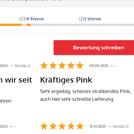
(23)
4 Sterne
(2)
3 Sterne
Bewertung schreiben
.2026
Nicolas G.
09.09.2025
-
 wir seit
Kräftiges Pink
Sehr ergiebig, schönes strahlendes Pink,
auch hier sehr schnelle Lieferung
jahren
.2025
-
31.01.2025
Nicolas G.