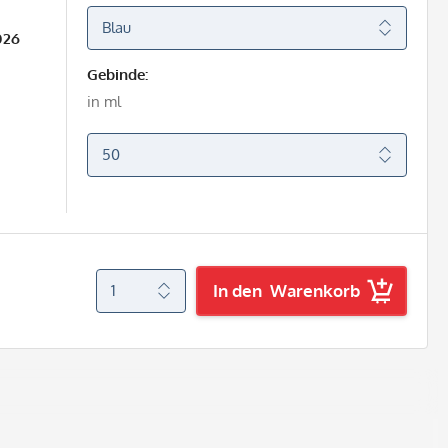
026
Gebinde:
in ml
In den
Warenkorb