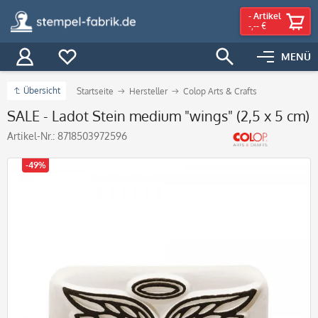
-
Artikel
-,-- €
MENÜ
Übersicht
Startseite
Hersteller
Colop Arts & Crafts
SALE - Ladot Stein medium "wings" (2,5 x 5 cm)
Artikel-Nr.:
8718503972596
-49%