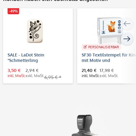
-49%
PERSONALISIERBAR
SALE - LaDot Stein
SF30 Textilstempel für Kin
"Schmetterling
mit Motiv und
geschwungen" (2,5 x 5 cm) -
Personalisierung (47 x 18
3,50 €
2,94 €
21,40 €
17,98 €
Temporärer Tattoo Stempel
inkl. MwSt.
exkl. MwSt.
inkl. MwSt.
exkl. MwSt.
6,95 € *