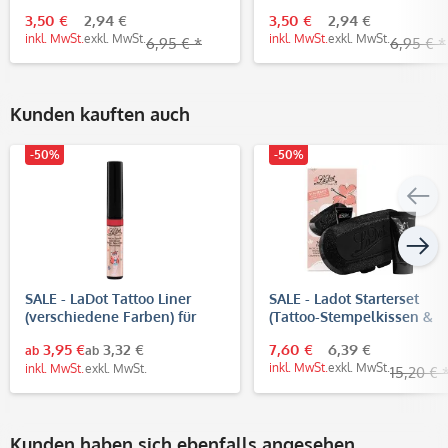
3,50 €
2,94 €
3,50 €
2,94 €
inkl. MwSt.
exkl. MwSt.
inkl. MwSt.
exkl. MwSt.
6,95 € *
6,95 € *
Kunden kauften auch
-50%
-50%
SALE - LaDot Tattoo Liner
SALE - Ladot Starterset
(verschiedene Farben) für
(Tattoo-Stempelkissen &
temporäre Tattoos
Body-Tinte)
3,95 €
3,32 €
7,60 €
6,39 €
ab
ab
inkl. MwSt.
exkl. MwSt.
inkl. MwSt.
exkl. MwSt.
15,20 € 
Kunden haben sich ebenfalls angesehen