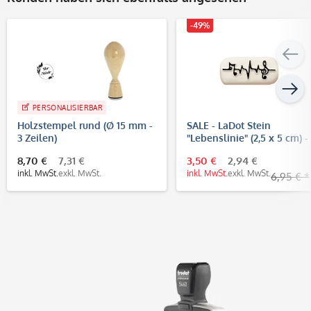
-49%
PERSONALISIERBAR
Holzstempel rund (Ø 15 mm -
SALE - LaDot Stein
3 Zeilen)
"Lebenslinie" (2,5 x 5 cm) -
Temporärer Tattoo Stempe
8,70 €
7,31 €
3,50 €
2,94 €
inkl. MwSt.
exkl. MwSt.
inkl. MwSt.
exkl. MwSt.
6,95 € *