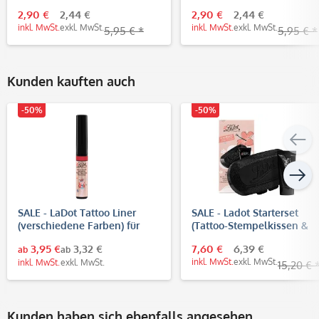
2,90 €
2,44 €
2,90 €
2,44 €
inkl. MwSt.
exkl. MwSt.
inkl. MwSt.
exkl. MwSt.
5,95 € *
5,95 € *
Kunden kauften auch
-50%
-50%
SALE - LaDot Tattoo Liner
SALE - Ladot Starterset
(verschiedene Farben) für
(Tattoo-Stempelkissen &
temporäre Tattoos
Body-Tinte)
3,95 €
3,32 €
7,60 €
6,39 €
ab
ab
inkl. MwSt.
exkl. MwSt.
inkl. MwSt.
exkl. MwSt.
15,20 € 
Kunden haben sich ebenfalls angesehen