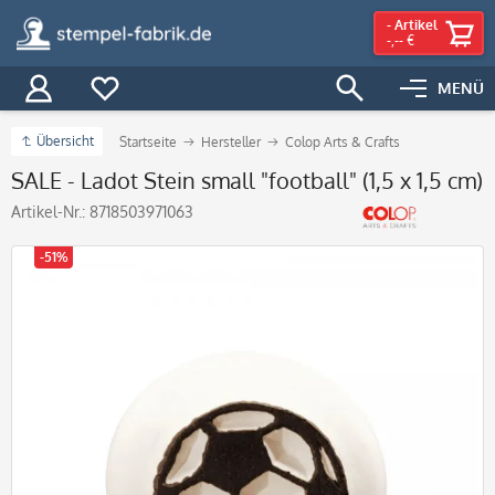
-
Artikel
-,-- €
MENÜ
Übersicht
Startseite
Hersteller
Colop Arts & Crafts
SALE - Ladot Stein small "football" (1,5 x 1,5 cm)
Artikel-Nr.:
8718503971063
-51%