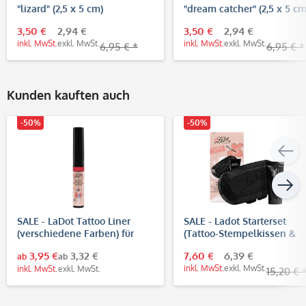
"lizard" (2,5 x 5 cm)
"dream catcher" (2,5 x 5 cm
3,50 €
2,94 €
3,50 €
2,94 €
inkl. MwSt.
exkl. MwSt.
inkl. MwSt.
exkl. MwSt.
6,95 € *
6,95 € *
Kunden kauften auch
-50%
-50%
SALE - LaDot Tattoo Liner
SALE - Ladot Starterset
(verschiedene Farben) für
(Tattoo-Stempelkissen &
temporäre Tattoos
Body-Tinte)
3,95 €
3,32 €
7,60 €
6,39 €
ab
ab
inkl. MwSt.
exkl. MwSt.
inkl. MwSt.
exkl. MwSt.
15,20 € 