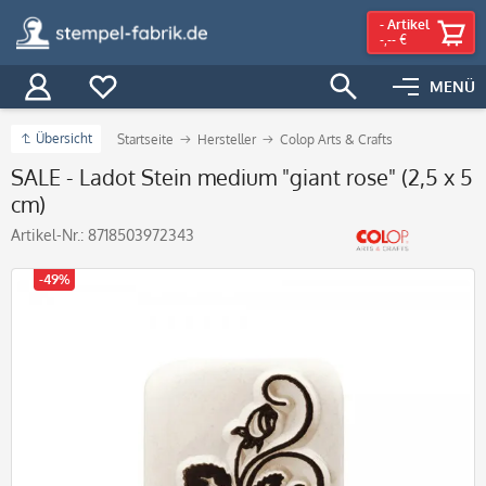
-
Artikel
-,-- €
MENÜ
Übersicht
Startseite
Hersteller
Colop Arts & Crafts
SALE - Ladot Stein medium "giant rose" (2,5 x 5
cm)
Artikel-Nr.:
8718503972343
-49%