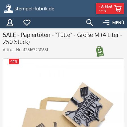
-
Artikel
-,-- €
MENÜ
SALE - Papiertüten - "Tütle" - Größe M (4 Liter -
250 Stück)
Artikel-Nr.:
4251632311651
-14%