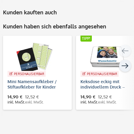
Kunden kauften auch
Kunden haben sich ebenfalls angesehen
TIPP!
PERSONALISIERBAR
PERSONALISIERBAR
Mini Namensaufkleber /
Keksdose eckig mit
Stiftaufkleber für Kinder
individuellem Druck –
Größe S (215 Aufkleber 40x6
Perfekt als Geschenkdose
14,90 €
12,52 €
14,90 €
12,52 €
mm)
inkl. MwSt.
exkl. MwSt.
inkl. MwSt.
exkl. MwSt.