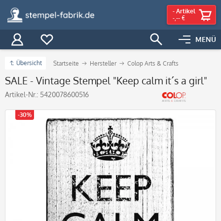
-
Artikel
-,-- €
MENÜ
Übersicht
Startseite
Hersteller
Colop Arts & Crafts
SALE - Vintage Stempel "Keep calm it´s a girl"
Artikel-Nr.:
5420078600516
-30%