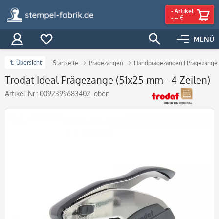
-
Artikel
-,-- €
MENÜ
Übersicht
Startseite
Prägezangen
Handprägezangen I Prägezange
Trodat Ideal Prägezange (51x25 mm - 4 Zeilen)
Artikel-Nr.:
0092399683402_oben