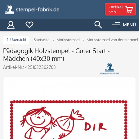
-
Artikel
-,-- €
MENÜ
Übersicht
Startseite
Motivstempel
Motivstempel von der stempel-
Pädagogik Holzstempel - Guter Start -
Mädchen (40x30 mm)
Artikel-Nr.:
4251632302703