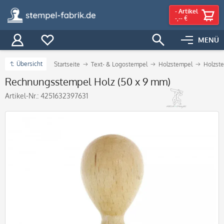
-
Artikel
-,-- €
MENÜ
Übersicht
Startseite
Text- & Logostempel
Holzstempel
Holzste
Rechnungsstempel Holz (50 x 9 mm)
Artikel-Nr.:
4251632397631