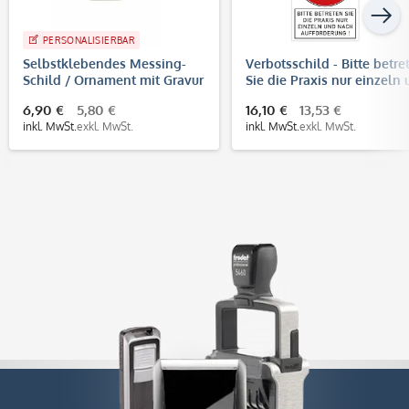
PERSONALISIERBAR
Selbstklebendes Messing-
Verbotsschild - Bitte betre
Schild / Ornament mit Gravur
Sie die Praxis nur einzeln
(35 x 14 mm, gold)
nach Aufforderung!
6,90 €
5,80 €
16,10 €
13,53 €
(200x300x4 mm)
inkl. MwSt.
exkl. MwSt.
inkl. MwSt.
exkl. MwSt.