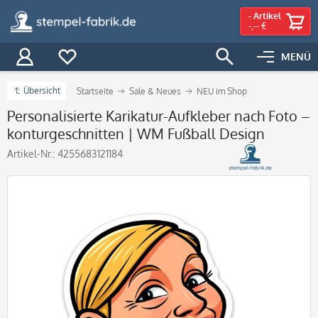
-
Artikel
-,-- €
MENÜ
Übersicht
Startseite
Sale & Neues
NEU im Shop
Personalisierte Karikatur-Aufkleber nach Foto –
konturgeschnitten | WM Fußball Design
Artikel-Nr.:
4255683121184