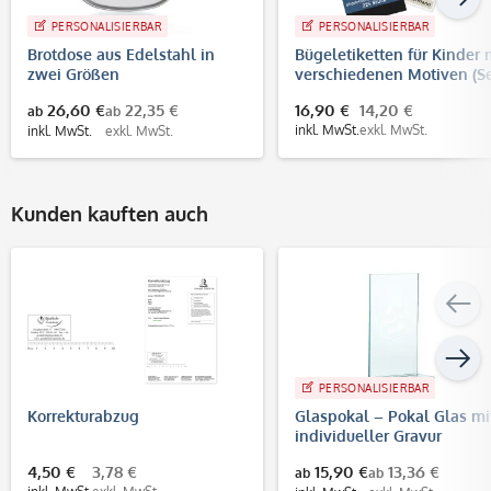
PERSONALISIERBAR
PERSONALISIERBAR
Brotdose aus Edelstahl in
Bügeletiketten für Kinder 
zwei Größen
verschiedenen Motiven (S
mit 225 Etiketten)
26,60 €
22,35 €
16,90 €
14,20 €
ab
ab
inkl. MwSt.
exkl. MwSt.
inkl. MwSt.
exkl. MwSt.
Kunden kauften auch
PERSONALISIERBAR
Korrekturabzug
Glaspokal – Pokal Glas mi
individueller Gravur
4,50 €
3,78 €
15,90 €
13,36 €
ab
ab