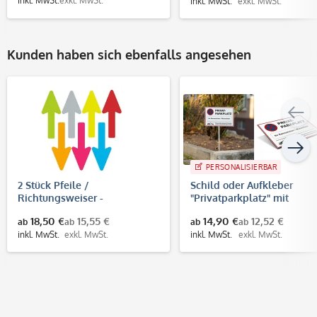
inkl. MwSt.
exkl. MwSt.
inkl. MwSt.
exkl. MwSt.
Kunden haben sich ebenfalls angesehen
PERSONALISIERBAR
2 Stück Pfeile /
Schild oder Aufkleber
Richtungsweiser -
"Privatparkplatz" mit
Fußbodenaufkleber
individuellem Kennzeiche
18,50 €
15,55 €
14,90 €
12,52 €
ab
ab
ab
ab
(Pfeilgröße 400x160 mm)
inkl. MwSt.
exkl. MwSt.
inkl. MwSt.
exkl. MwSt.