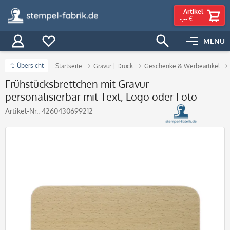
-
Artikel
-,-- €
MENÜ
Übersicht
Startseite
Gravur | Druck
Geschenke & Werbeartikel
Frühstücksbrettchen mit Gravur –
personalisierbar mit Text, Logo oder Foto
Artikel-Nr.:
4260430699212