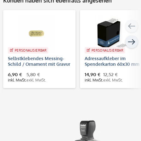
Kunden haben sich ebenfalls angesehen
PERSONALISIERBAR
PERSONALISIERBAR
Selbstklebendes Messing-
Adressaufkleber im
Schild / Ornament mit Gravur
Spenderkarton 60x30 mm
(35 x 14 mm, gold)
250 Stück (Rollenetikett) 4
6,90 €
5,80 €
14,90 €
12,52 €
farbig / großes Adressfeld
inkl. MwSt.
exkl. MwSt.
inkl. MwSt.
exkl. MwSt.