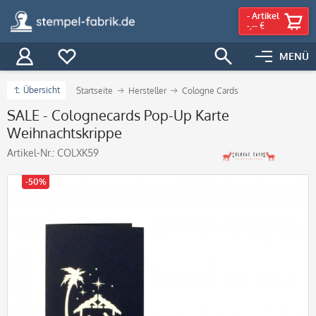
-
Artikel
-,-- €
MENÜ
Übersicht
Startseite
Hersteller
Cologne Cards
SALE - Colognecards Pop-Up Karte
Weihnachtskrippe
Artikel-Nr.:
COLXK59
-50%